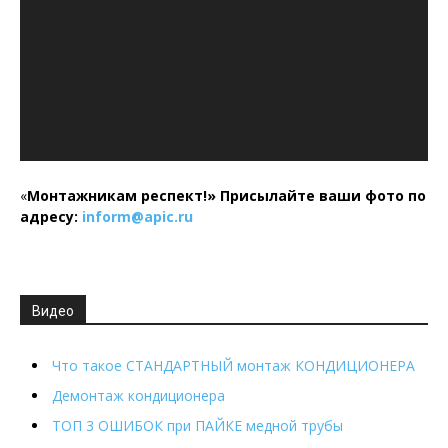
«
Монтажникам респект!»
Присылайте ваши фото по
адресу:
inform@
apic.
ru
Видео
Что такое СТАНДАРТНЫЙ монтаж КОНДИЦИОНЕРА
Демонтаж кондиционера
ТОП 3 ОШИБОК при ПАЙКЕ медной трубы