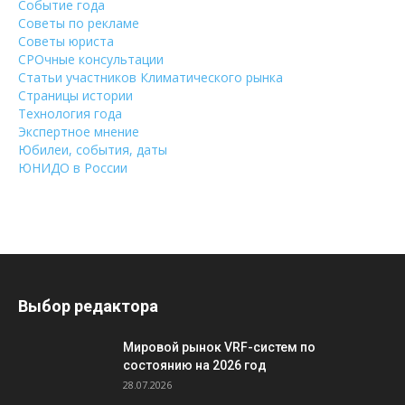
Событие года
Советы по рекламе
Советы юриста
СРОчные консультации
Статьи участников Климатического рынка
Страницы истории
Технология года
Экспертное мнение
Юбилеи, события, даты
ЮНИДО в России
Выбор редактора
Мировой рынок VRF-систем по
состоянию на 2026 год
28.07.2026