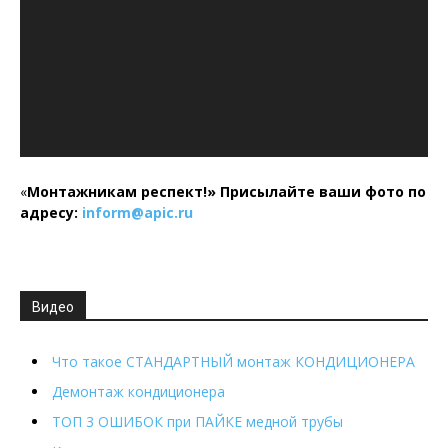
«
Монтажникам респект!»
Присылайте ваши фото по
адресу:
inform@
apic.
ru
Видео
Что такое СТАНДАРТНЫЙ монтаж КОНДИЦИОНЕРА
Демонтаж кондиционера
ТОП 3 ОШИБОК при ПАЙКЕ медной трубы