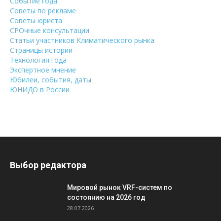
Событие года
Советы по рекламе
Советы юриста
СРОчные консультации
Статьи участников Климатического рынка
Страницы истории
Технология года
Экспертное мнение
Юбилеи, события, даты
ЮНИДО в России
Выбор редактора
Мировой рынок VRF-систем по
состоянию на 2026 год
28.07.2026