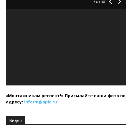
1
из 38
«
Монтажникам респект!»
Присылайте ваши фото по
адресу:
inform@
apic.
ru
Видео