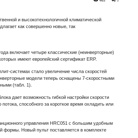
465
0
твенной и высокотехнологичной климатической
едлагает как совершенно новые, так
года включает четыре классические (неинверторные)
з которых имеют европейский сертификат
ERP
.
лит-системах стало увеличение числа скоростей
 инверторные модели теперь оснащены
7-скоростными
тными
(табл. 1).
лока дает возможность гибкой настройки скорости
 потока, способного за короткое время охладить или
танционного управления HRC051 с большим удобным
й формы. Новый пульт поставляется в комплекте