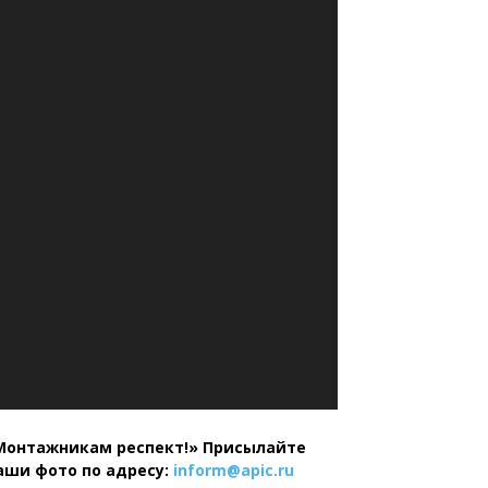
Монтажникам респект!»
Присылайте
аши фото по адресу:
inform@
apic.
ru