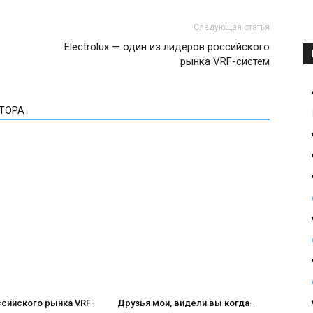
Следующая статья
Electrolux — один из лидеров российского
рынка VRF-систем
ВТОРА
ссийского рынка VRF-
Друзья мои, видели вы когда-