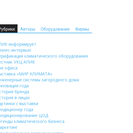
Рубрики
Авторы
Оборудование
Фирмы
ПИК информирует
изнес-интервью
ерификация климатического оборудования
естник УКЦ АПИК
не офиса
ыставка «МИР КЛИМАТА»
нженерные системы загородного дома
нновация года
стория бренда
стория в лицах
артинки с выставки
ондиционер года
ондиционирование ЦОД
егенды климатического бизнеса
аркетинг