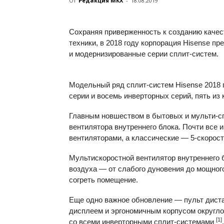
От
Редакция МКХ
-
18.08.2019
Сохраняя приверженность к созданию качес
техники, в 2018 году корпорация Hisense пр
и модернизированные серии сплит-систем.
Модельный ряд сплит-систем Hisense 2018 
серии и восемь инверторных серий, пять и
Главным новшеством в бытовых и мульти-сп
вентилятора внутреннего блока. Почти все
вентиляторами, а классические —
5-скорос
Мультискоростной вентилятор внутреннего б
воздуха — от слабого дуновения до мощного
согреть помещение.
Еще одно важное обновление — пульт дис
дисплеем и эргономичным корпусом округло
[1]
со всеми инверторными сплит-системами
.