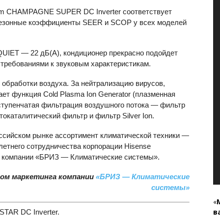
um
CHAMPAGNE
SUPER
DC Inverter соответствует
 сезонные коэффициенты
SEER
и
SCOP
у всех моделей
QUIET — 22 дБ(A), кондиционер прекрасно подойдет
 требованиями к звуковым характеристикам.
 обработки воздуха. За нейтрализацию вирусов,
ает функция Cold Plasma Ion Generator (плазменная
оступенчатая фильтрация воздушного потока — фильтр
отокаталитический фильтр и фильтр Silver Ion.
ссийском рынке ассортимент климатической техники —
летнего сотрудничества корпорации Hisense
— компании «БРИЗ — Климатические системы».
ом маркетинга компании
«БРИЗ — Климатические
системы»
«
в
STAR
DC Inverter.