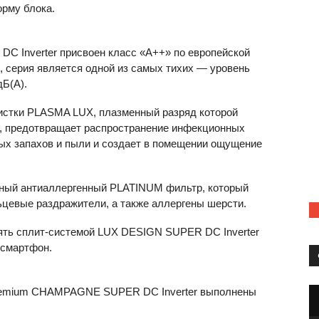
рму блока.
DC Inverter присвоен класс «А++» по европейской
о, серия является одной из самых тихих — уровень
дБ(А).
истки
PLASMA
LUX
, плазменный разряд которой
а, предотвращает распространение инфекционных
ных запахов и пыли и создает в помещении ощущение
ный антиаллергенный PLATINUM фильтр, который
ьцевые раздражители, а также аллергены шерсти.
ять сплит-системой LUX
DESIGN
SUPER
DC Inverter
 смартфон.
remium
CHAMPAGNE
SUPER
DC Inverter выполнены