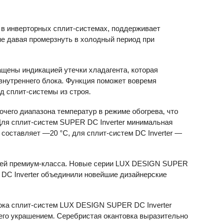
в инверторных сплит-системах, поддерживает
не давая промерзнуть в холодный период при
ащены индикацией утечки хладагента, которая
внутреннего блока. Функция поможет вовремя
д сплит-системы из строя.
его диапазона температур в режиме обогрева, что
 Для сплит-систем
SUPER
DC Inverter минимальная
составляет —20 °C, для сплит-систем DC Inverter —
лей премиум-класса. Новые серии LUX
DESIGN
SUPER
DC Inverter объединили новейшие дизайнерские
ока сплит-систем LUX
DESIGN
SUPER
DC Inverter
т его украшением. Серебристая окантовка выразительно