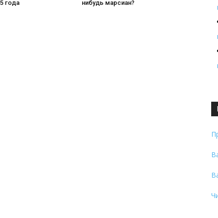
5 года
нибудь марсиан?
П
В
В
Ч