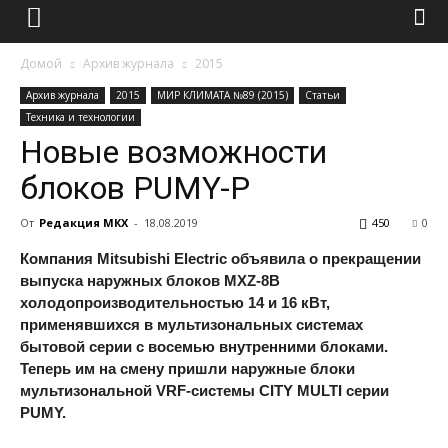
Домой
Архив журнала
2015
Архив журнала
2015
МИР КЛИМАТА №89 (2015)
Статьи
Техника и технологии
Новые возможности
блоков PUMY-P
От
Редакция МКХ
-
18.08.2019
450
0
Компания Mitsubishi Electric объявила о прекращении
выпуска наружных блоков MXZ-8B
холодопроизводительностью 14 и 16 кВт,
применявшихся в мультизональных системах
бытовой серии с восемью внутренними блоками.
Теперь им на смену пришли наружные блоки
мультизональной VRF-системы
CITY
MULTI
серии
PUMY
.