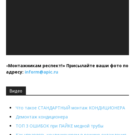
«
Монтажникам респект!»
Присылайте ваши фото по
адресу:
inform@
apic.
ru
Видео
Что такое СТАНДАРТНЫЙ монтаж КОНДИЦИОНЕРА
Демонтаж кондиционера
ТОП 3 ОШИБОК при ПАЙКЕ медной трубы
Как управлять кондиционером в режиме охлаждения