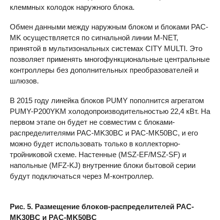
клеммных колодок наружного блока.
Обмен данными между наружным блоком и блоками
PAC-
MK
осуществляется по сигнальной линии
M-NET
,
принятой в мультизональных системах
CITY
MULTI
. Это
позволяет применять многофункциональные центральные
контроллеры без дополнительных преобразователей и
шлюзов.
В 2015 году линейка блоков
PUMY
пополнится агрегатом
PUMY-P200YKM холодопроизводительностью 22,4 кВт. На
первом этапе он будет не совместим с блоками-
распределителями PAC-MK30BC и PAC-MK50BC, и его
можно будет использовать только в коллекторно-
тройниковой схеме. Настенные (MSZ-EF/
MSZ-SF
) и
напольные (
MFZ-KJ
) внутренние блоки бытовой серии
будут подключаться через М-контроллер.
Рис. 5. Размещение блоков-распределителей PAC-
MK30BC и PAC-MK50BC