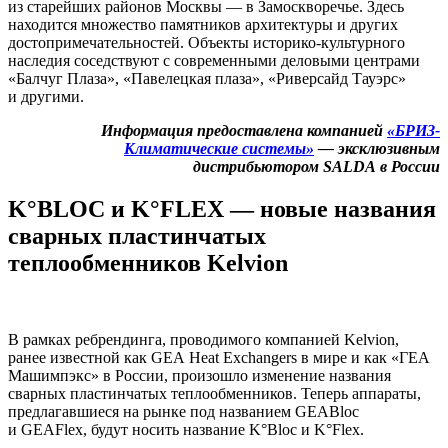
из старейших районов Москвы — в Замоскворечье. Здесь
находится множество памятников архитектуры и других
достопримечательностей. Объекты историко-культурного
наследия соседствуют с современными деловыми центрами
«Балчуг Плаза», «Павелецкая плаза», «Риверсайд Тауэрс»
и другими.
Информация предоставлена компанией
«БРИЗ-
Климатические системы»
— эксклюзивным
дистрибьютором
SALDA
в России
K°
BLOC
и K°FLEX — новые названия
сварных пластинчатых
теплообменников Kelvion
В рамках ребрендинга, проводимого компанией Kelvion,
ранее известной как
GEA
Heat Exchangers в мире и как «ГЕА
Машимпэкс» в России, произошло изменение названия
сварных пластинчатых теплообменников. Теперь аппараты,
предлагавшиеся на рынке под названием GEABloc
и GEAFlex, будут носить название K°Bloc и K°Flex.