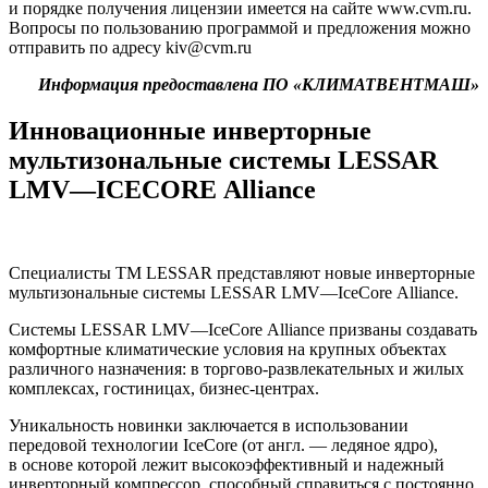
и порядке получения лицензии имеется на сайте www.cvm.ru.
Вопросы по пользованию программой и предложения можно
отправить по адресу kiv@cvm.ru
Информация предоставлена ПО «КЛИМАТВЕНТМАШ»
Инновационные инверторные
мультизональные системы
LESSAR
LMV—
ICECORE
Alliance
Специалисты TM
LESSAR
представляют новые инверторные
мультизональные системы
LESSAR
LMV—IceCore Alliance.
Системы
LESSAR
LMV—IceCore Alliance призваны создавать
комфортные климатические условия на крупных объектах
различного назначения: в торгово-развлекательных и жилых
комплексах, гостиницах, бизнес-центрах.
Уникальность новинки заключается в использовании
передовой технологии IceCore (от англ. — ледяное ядро),
в основе которой лежит высокоэффективный и надежный
инверторный компрессор, способный справиться с постоянно