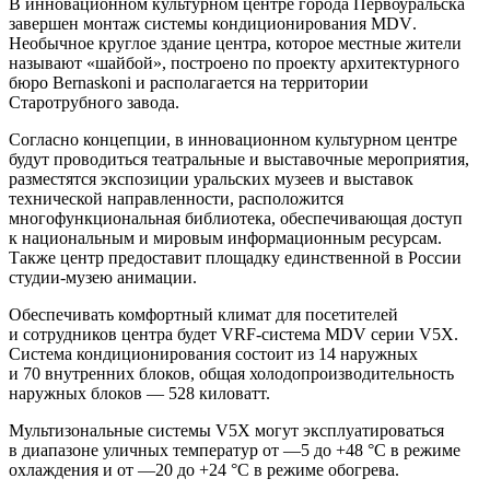
В инновационном культурном центре города Первоуральска
завершен монтаж системы кондиционирования
MDV
.
Необычное круглое здание центра, которое местные жители
называют «шайбой», построено по проекту архитектурного
бюро Bernaskoni и располагается на территории
Старотрубного завода.
Согласно концепции, в инновационном культурном центре
будут проводиться театральные и выставочные мероприятия,
разместятся экспозиции уральских музеев и выставок
технической направленности, расположится
многофункциональная библиотека, обеспечивающая доступ
к национальным и мировым информационным ресурсам.
Также центр предоставит площадку единственной в России
студии-музею анимации.
Обеспечивать комфортный климат для посетителей
и сотрудников центра будет VRF-система
MDV
серии V5X.
Система кондиционирования состоит из 14 наружных
и 70 внутренних блоков, общая холодопроизводительность
наружных блоков — 528 киловатт.
Мультизональные системы V5X могут эксплуатироваться
в диапазоне уличных температур от —5 до +48 °C в режиме
охлаждения и от —20 до +24 °C в режиме обогрева.