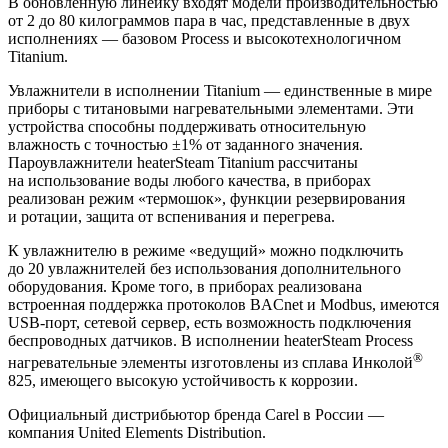
В обновленную линейку входят модели производительностью
от 2 до 80 килограммов пара в час, представленные в двух
исполнениях — базовом Process и высокотехнологичном
Titanium.
Увлажнители в исполнении Titanium — единственные в мире
приборы с титановыми нагревательными элементами. Эти
устройства способны поддерживать относительную
влажность с точностью ±1% от заданного значения.
Пароувлажнители heaterSteam Titanium рассчитаны
на использование воды любого качества, в приборах
реализован режим «термошок», функции резервирования
и ротации, защита от вспенивания и перегрева.
К увлажнителю в режиме «ведущий» можно подключить
до 20 увлажнителей без использования дополнительного
оборудования. Кроме того, в приборах реализована
встроенная поддержка протоколов BACnet и Modbus, имеются
USB-порт, сетевой сервер, есть возможность подключения
беспроводных датчиков. В исполнении heaterSteam Process
®
нагревательные элементы изготовлены из сплава Инколой
825, имеющего высокую устойчивость к коррозии.
Официальный дистрибьютор бренда Carel в России —
компания United Elements Distribution.