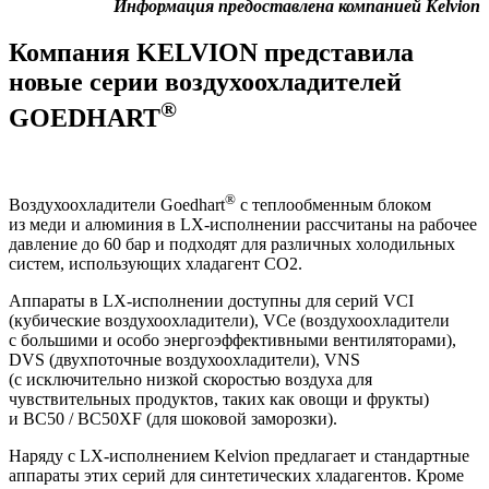
Информация предоставлена компанией Kelvion
Компания
KELVION
представила
новые серии воздухоохладителей
®
GOEDHART
®
Воздухоохладители Goedhart
с теплообменным блоком
из меди и алюминия в
LX-исполнении
рассчитаны на рабочее
давление до 60 бар и подходят для различных холодильных
систем, использующих хладагент CO2.
Аппараты в
LX-исполнении
доступны для серий
VCI
(кубические воздухоохладители), VCe (воздухоохладители
с большими и особо энергоэффективными вентиляторами),
DVS
(двухпоточные воздухоохладители),
VNS
(с исключительно низкой скоростью воздуха для
чувствительных продуктов, таких как овощи и фрукты)
и BC50 / BC50XF (для шоковой заморозки).
Наряду с
LX-исполнением
Kelvion предлагает и стандартные
аппараты этих серий для синтетических хладагентов. Кроме