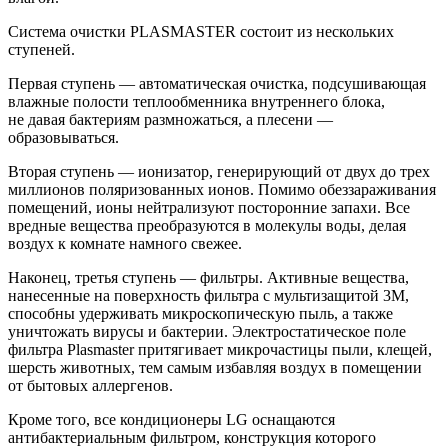
Система очистки
PLASMASTER
состоит из нескольких
ступеней.
Первая ступень — автоматическая очистка, подсушивающая
влажные полости теплообменника внутреннего блока,
не давая бактериям размножаться, а плесени —
образовываться.
Вторая ступень — ионизатор, генерирующий от двух до трех
миллионов поляризованных ионов. Помимо обеззараживания
помещений, ионы нейтрализуют посторонние запахи. Все
вредные вещества преобразуются в молекулы воды, делая
воздух к комнате намного свежее.
Наконец, третья ступень — фильтры. Активные вещества,
нанесенные на поверхность фильтра с мультизащитой 3М,
способны удерживать микроскопическую пыль, а также
уничтожать вирусы и бактерии. Электростатическое поле
фильтра Plasmaster притягивает микрочастицы пыли, клещей,
шерсть животных, тем самым избавляя воздух в помещении
от бытовых аллергенов.
Кроме того, все кондиционеры LG оснащаются
антибактериальным фильтром, конструкция которого