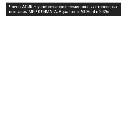
Члены АПИК — участники профессиональных отраслевых
выставок: МИР КЛИМАТА, Aquaflame, AIRVent в 2026г.