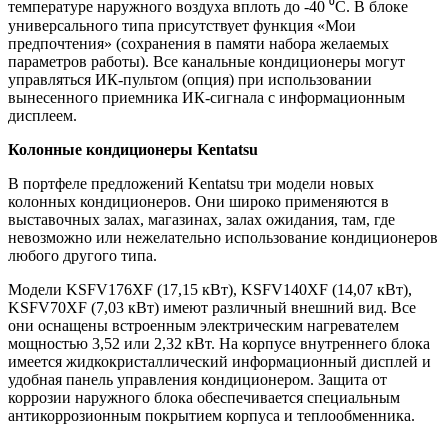
температуре наружного воздуха вплоть до -40 ⁰С. В блоке
универсального типа присутствует функция «Мои
предпочтения» (сохранения в памяти набора желаемых
параметров работы). Все канальные кондиционеры могут
управляться ИК-пультом (опция) при использовании
вынесенного приемника ИК-сигнала с информационным
дисплеем.
Колонные кондиционеры
Kentatsu
В портфеле предложений Kentatsu три модели новых
колонных кондиционеров. Они широко применяются в
выставочных залах, магазинах, залах ожидания, там, где
невозможно или нежелательно использование кондиционеров
любого другого типа.
Модели KSFV176XF (17,15 кВт), KSFV140XF (14,07 кВт),
KSFV70XF (7,03 кВт) имеют различный внешний вид. Все
они оснащены встроенным электрическим нагревателем
мощностью 3,52 или 2,32 кВт. На корпусе внутреннего блока
имеется жидкокристаллический информационный дисплей и
удобная панель управления кондиционером. Защита от
коррозии наружного блока обеспечивается специальным
антикоррозионным покрытием корпуса и теплообменника.