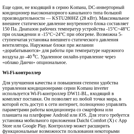
Еще один, не входящий в серию Komasu, DC-инверторный
кондиционер высоконапорного канального типа большой
производительности — KSTU280HZ (28 кВт). Максимальное
внешнее статическое давление внутреннего блока составляет
150 Па. Диапазон рабочих температур устройства -15°С~48°С
при охлаждении и -15°С~24°С при обогреве. Возможна 5-
ступенчатая установка внешнего статического давления
вентилятора. Наружные блоки при желании
«дорабатываются» для работы при температуре наружного
воздуха до -40 ⁰С. Удаленное онлайн-управление через
«облако Даичи» опциональное.
Wi-Fi-контроллер
Для улучшения качества и повышения степени удобства
управления кондиционерами серии Komasu inverter
используется Wi-Fi-контроллер DW11-BL, входящий в
комплект поставки. Он позволяет из любой точки мира, в
которой есть доступ к сети интернет, полноценно управлять
параметрами работы кондиционера со смартфона или
планшета на платформе Android или iOS. Для этого требуется
установка мобильного приложения Daichi Comfort (X) с App
Store или Google Play. Контроллер может расширить
функциональные возможности пользования некоторыми