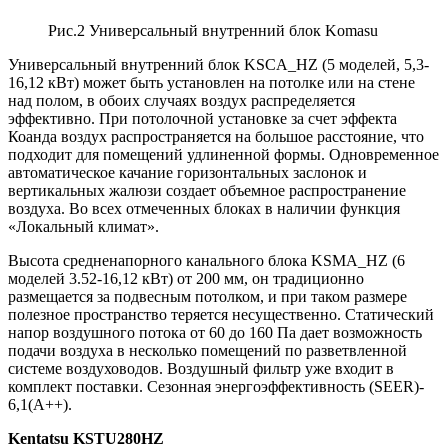
Рис.2 Универсальный внутренний блок Komasu
Универсальный внутренний блок KSCA_HZ (5 моделей, 5,3-
16,12 кВт) может быть установлен на потолке или на стене
над полом, в обоих случаях воздух распределяется
эффективно. При потолочной установке за счет эффекта
Коанда воздух распространяется на большое расстояние, что
подходит для помещений удлиненной формы. Одновременное
автоматическое качание горизонтальных заслонок и
вертикальных жалюзи создает объемное распространение
воздуха. Во всех отмеченных блоках в наличии функция
«Локальный климат».
Высота средненапорного канального блока KSMA_HZ (6
моделей 3.52-16,12 кВт) от 200 мм, он традиционно
размещается за подвесным потолком, и при таком размере
полезное пространство теряется несущественно. Статический
напор воздушного потока от 60 до 160 Па дает возможность
подачи воздуха в несколько помещений по разветвленной
системе воздуховодов. Воздушный фильтр уже входит в
комплект поставки. Сезонная энергоэффективность (SEER)-
6,1(А++).
Kentatsu
KSTU280HZ