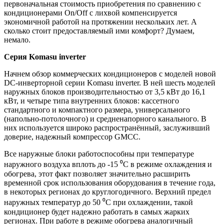
первоначальная стоимость приобретения по сравнению с
кондиционерами On/Off с лихвой компенсируется
экономичной работой на протяжении нескольких лет. А
сколько стоит предоставляемый ими комфорт? Думаем,
немало.
Серия
Komasu
inverter
Начнем обзор коммерческих кондиционеров с моделей новой
DC-инверторной серии Komasu inverter. В ней шесть моделей
наружных блоков производительностью от 3,5 кВт до 16,1
кВт, и четыре типа внутренних блоков: кассетного
стандартного и компактного размера, универсального
(напольно-потолочного) и средненапорного канального. В
них используется широко распространённый, заслуживший
доверие, надежный компрессор GMCC.
Все наружные блоки работоспособны при температуре
наружного воздуха вплоть до -15 ⁰С в режиме охлаждения и
обогрева, этот факт позволяет значительно расширить
временной срок использования оборудования в течение года,
в некоторых регионах до круглогодичного. Верхний предел
наружных температур до 50 ⁰С при охлаждении, такой
кондиционер будет надежно работать в самых жарких
регионах. При работе в режиме обогрева аналогичный