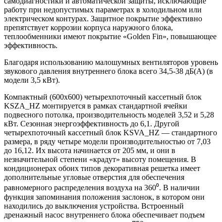
самодиагностики и автоматической защиты, исключающие
работу при недопустимых параметрах в холодильном или
электрическом контурах. Защитное покрытие эффективно
препятствует коррозии корпуса наружного блока,
теплообменники имеют покрытие «Golden Fin», повышающее
эффективность.
Благодаря использованию малошумных вентиляторов уровень
звукового давления внутреннего блока всего 34,5-38 дБ(А) (в
модели 3,5 кВт).
Компактный (600х600) четырехпоточный кассетный блок
KSZA_HZ монтируется в рамках стандартной ячейки
подвесного потолка, производительность моделей 3,52 и 5,28
кВт. Сезонная энергоэффективность до 6,1. Другой
четырехпоточный кассетный блок KSVA_HZ — стандартного
размера, в ряду четыре модели производительностью от 7,03
до 16,12. Их высота начинается от 205 мм, и они в
незначительной степени «крадут» высоту помещения. В
кондиционерах обоих типов декоративная решетка имеет
дополнительные угловые отверстия для обеспечения
равномерного распределения воздуха на 360⁰. В наличии
функция запоминания положения заслонок, в котором они
находились до выключения устройства. Встроенный
дренажный насос внутреннего блока обеспечивает подъем