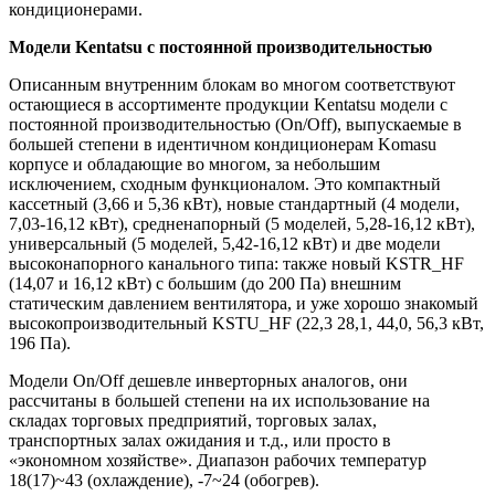
кондиционерами.
Модели
Kentatsu
с постоянной производительностью
Описанным внутренним блокам во многом соответствуют
остающиеся в ассортименте продукции Kentatsu модели с
постоянной производительностью (On/Off), выпускаемые в
большей степени в идентичном кондиционерам Komasu
корпусе и обладающие во многом, за небольшим
исключением, сходным функционалом. Это компактный
кассетный (3,66 и 5,36 кВт), новые стандартный (4 модели,
7,03-16,12 кВт), средненапорный (5 моделей, 5,28-16,12 кВт),
универсальный (5 моделей, 5,42-16,12 кВт) и две модели
высоконапорного канального типа: также новый KSTR_HF
(14,07 и 16,12 кВт) с большим (до 200 Па) внешним
статическим давлением вентилятора, и уже хорошо знакомый
высокопроизводительный KSTU_HF (22,3 28,1, 44,0, 56,3 кВт,
196 Па).
Модели On/Off дешевле инверторных аналогов, они
рассчитаны в большей степени на их использование на
складах торговых предприятий, торговых залах,
транспортных залах ожидания и т.д., или просто в
«экономном хозяйстве». Диапазон рабочих температур
18(17)~43 (охлаждение), -7~24 (обогрев).