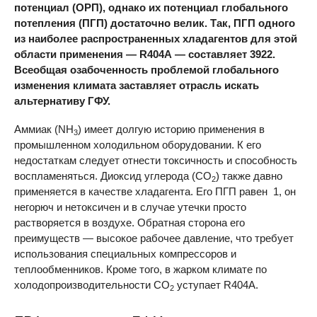
потенциал (ОРП), однако их потенциал глобального
потепления (ПГП) достаточно велик. Так, ПГП одного
из наиболее распространенных хладагентов для этой
области применения — R404А — составляет 3922.
Всеобщая озабоченность проблемой глобального
изменения климата заставляет отрасль искать
альтернативу ГФУ.
Аммиак (NH
) имеет долгую историю применения в
3
промышленном холодильном оборудовании. К его
недостаткам следует отнести токсичность и способность
воспламеняться. Диоксид углерода (CO
) также давно
2
применяется в качестве хладагента. Его ПГП равен 1, он
негорюч и нетоксичен и в случае утечки просто
растворяется в воздухе. Обратная сторона его
преимуществ — высокое рабочее давление, что требует
использования специальных компрессоров и
теплообменников. Кроме того, в жарком климате по
холодопроизводительности CO
уступает R404А.
2