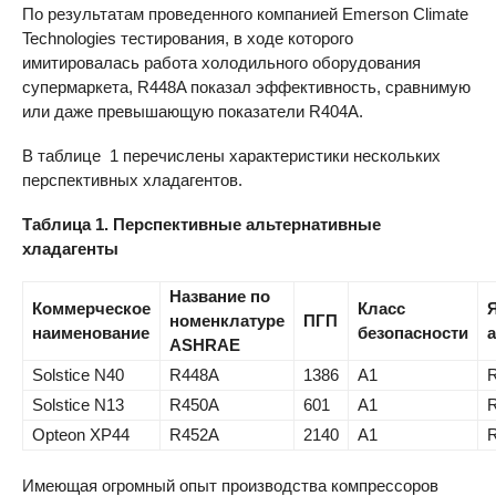
По результатам проведенного компанией Emerson Climate
Technologies тестирования, в ходе которого
имитировалась работа холодильного оборудования
супермаркета, R448A показал эффективность, сравнимую
или даже превышающую показатели R404A.
В таблице 1 перечислены характеристики нескольких
перспективных хладагентов.
Таблица 1. Перспективные альтернативные
хладагенты
Название по
Коммерческое
Класс
номенклатуре
ПГП
наименование
безопасности
ASHRAE
Solstice N40
R448A
1386
A1
Solstice N13
R450A
601
A1
Opteon XP44
R452A
2140
A1
Имеющая огромный опыт производства компрессоров