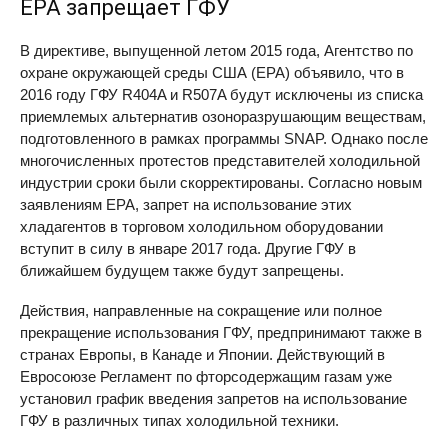
EPA
запрещает ГФУ
В директиве, выпущенной летом 2015 года, Агентство по
охране окружающей среды США (
EPA
) объявило, что в
2016 году ГФУ R404A и R507A будут исключены из списка
приемлемых альтернатив озоноразрушающим веществам,
подготовленного в рамках программы
SNAP
. Однако после
многочисленных протестов представителей холодильной
индустрии сроки были скорректированы. Согласно новым
заявлениям
EPA
, запрет на использование этих
хладагентов в торговом холодильном оборудовании
вступит в силу в январе 2017 года. Другие ГФУ в
ближайшем будущем также будут запрещены.
Действия, направленные на сокращение или полное
прекращение использования ГФУ, предпринимают также в
странах Европы, в Канаде и Японии. Действующий в
Евросоюзе Регламент по фторсодержащим газам уже
установил график введения запретов на использование
ГФУ в различных типах холодильной техники.