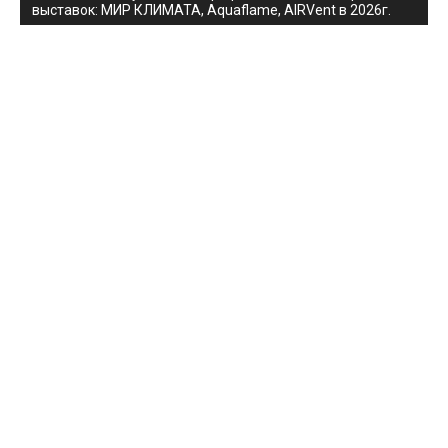
выставок: МИР КЛИМАТА, Aquaflame, AIRVent в 2026г.