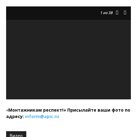
1
из 38
«
Монтажникам респект!»
Присылайте ваши фото по
адресу:
inform@
apic.
ru
Видео