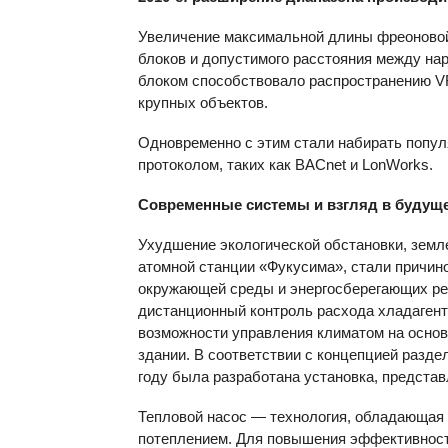
Увеличение максимальной длины фреоновой
блоков и допустимого расстояния между н
блоком способствовало распространению VR
крупных объектов.
Одновременно с этим стали набирать попул
протоколом, таких как BACnet и LonWorks.
Современные системы и взгляд в будущ
Ухудшение экологической обстановки, земл
атомной станции «Фукусима», стали причин
окружающей среды и энергосберегающих р
дистанционный контроль расхода хладагент
возможности управления климатом на основ
здании. В соответствии с концепцией разде
году была разработана установка, предст
Тепловой насос — технология, обладающая
потеплением. Для повышения эффективност