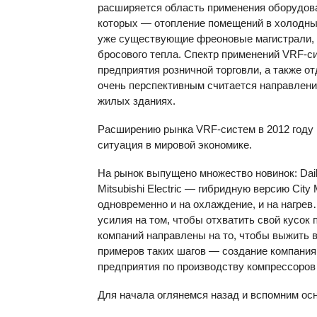
расширяется область применения оборудова
которых — отопление помещений в холодных
уже существующие фреоновые магистрали, 
бросового тепла. Спектр применений VRF-с
предприятия розничной торговли, а также о
очень перспективным считается направлени
жилых зданиях.
Расширению рынка VRF-систем в 2012 году
ситуация в мировой экономике.
На рынок выпущено множество новинок: Dai
Mitsubishi Electric — гибридную версию City
одновременно и на охлаждение, и на нагре
усилия на том, чтобы отхватить свой кусок
компаний направлены на то, чтобы выжить в
примеров таких шагов — создание компаниями
предприятия по производству компрессоров
Для начала оглянемся назад и вспомним ос