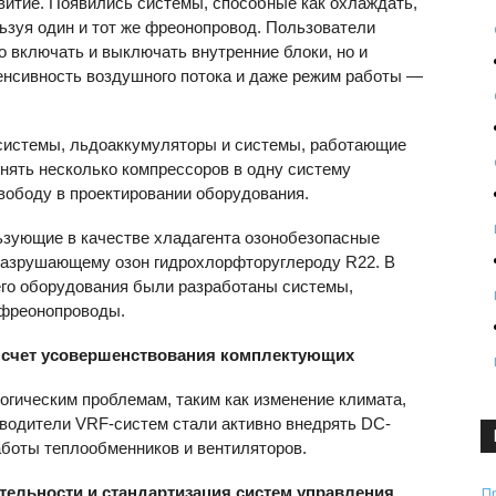
витие. Появились системы, способные как охлаждать,
льзуя один и тот же фреонопровод. Пользователи
 включать и выключать внутренние блоки, но и
енсивность воздушного потока и даже режим работы —
истемы, льдоаккумуляторы и системы, работающие
нять несколько компрессоров в одну систему
ободу в проектировании оборудования.
ьзующие в качестве хладагента озонобезопасные
разрушающему озон гидрохлорфторуглероду R22. В
его оборудования были разработаны системы,
 фреонопроводы.
а счет усовершенствования комплектующих
гическим проблемам, таким как изменение климата,
водители VRF-систем стали активно внедрять DC-
боты теплообменников и вентиляторов.
тельности и стандартизация систем управления
П