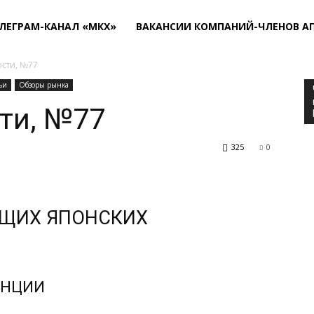
ЛЕГРАМ-КАНАЛ «МКХ»
ВАКАНСИИ КОМПАНИЙ-ЧЛЕНОВ А
сти, №77
ьи
Обзоры рынка
ти, №77
325
0
УЩИХ ЯПОНСКИХ
ЕНЦИИ