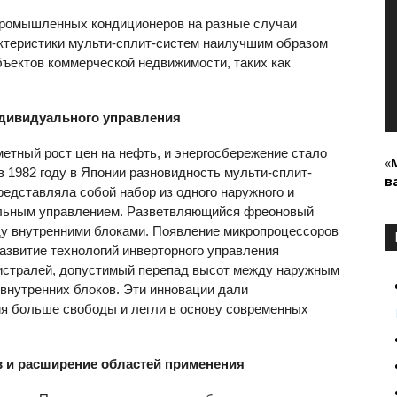
промышленных кондиционеров на разные случаи
актеристики мульти-сплит-систем наилучшим образом
бъектов коммерческой недвижимости, таких как
ндивидуального управления
метный рост цен на нефть, и энергосбережение стало
«
 1982 году в Японии разновидность мульти-сплит-
в
представляла собой набор из одного наружного и
альным управлением. Разветвляющийся фреоновый
ду внутренними блоками. Появление микропроцессоров
азвитие технологий инверторного управления
истралей, допустимый перепад высот между наружным
 внутренних блоков. Эти инновации дали
я больше свободы и легли в основу современных
в и расширение областей применения