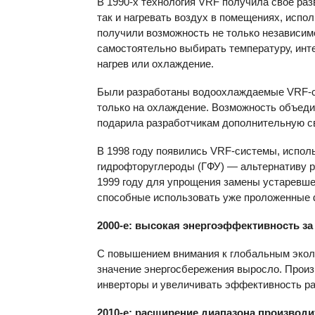
В 1990-х технология
VRF
получила свое раз
так и нагревать воздух в помещениях, испо
получили возможность не только независимо
самостоятельно выбирать температуру, инт
нагрев или охлаждение.
Были разработаны водоохлаждаемые VRF-с
только на охлаждение. Возможность объеди
подарила разработчикам дополнительную св
В 1998 году появились VRF-системы, испол
гидрофторуглероды (ГФУ) — альтернативу 
1999 году для упрощения замены устаревш
способные использовать уже проложенные
2000-е: высокая энергоэффективность з
С повышением внимания к глобальным эколо
значение энергосбережения выросло. Произ
инверторы и увеличивать эффективность ра
2010-е: расширение диапазона производи