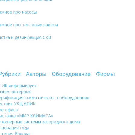
ажное про насосы
ажное про тепловые завесы
истка и дезинфекция СКВ
Рубрики
Авторы
Оборудование
Фирмы
ПИК информирует
изнес-интервью
ерификация климатического оборудования
естник УКЦ АПИК
не офиса
ыставка «МИР КЛИМАТА»
нженерные системы загородного дома
нновация года
стория бренда