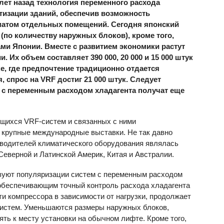
лет назад технология переменного расхода
тизации зданий, обеспечив возможность
атом отдельных помещений. Сегодня японский
(по количеству наружных блоков), кроме того,
ми Японии. Вместе с развитием экономики растут
. Их объем составляет 390 000, 20 000 и 15 000 штук
е, где предпочтение традиционно отдается
, спрос на
VRF
достиг 21 000 штук. Следует
 с переменным расходом хладагента получат еще
ющихся VRF-систем и связанных с ними
я крупные международные выставки. Не так давно
зводителей климатического оборудования являлась
Северной и Латинской Америк, Китая и Австралии.
твуют популяризации систем с переменным расходом
 обеспечивающим точный контроль расхода хладагента
и компрессора в зависимости от нагрузки, продолжает
истем. Уменьшаются размеры наружных блоков,
ть к месту установки на обычном лифте. Кроме того,