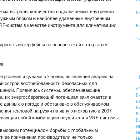
 магистрали, количества подключаемых внутренних
В
аружным блоком и наиболее удаленным внутренним
F-систем в качестве инструмента для климатизации
В
Ч
ярность интерфейсы на основе сетей с открытым
ее
етрясение и цунами в Японии, вызвавшие аварию на
ой острой востребованности безопасных для
А
ешений. Появились системы, обеспечивающие
Б
а, их энергосберегающий потенциал заключается в
В
е данных о погоде и обстановке в обслуживаемом
В
ления тепловой нагрузки на явную и скрытую в 2007
В
авляющая собой комбинацию осушителя и VRF-системы.
В
И
 высоким потенциалом борьбы с глобальным
И
и ее применения производители не только
И