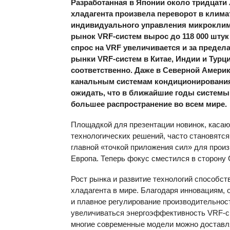
Разработанная в Японии около тридцати 
хладагента произвела переворот в клима
индивидуального управления микроклим
рынок VRF-систем вырос до 118 000 штук 
спрос на
VRF
увеличивается и за предела
рынки VRF-систем в Китае, Индии и Турции
соответственно. Даже в Северной Америк
канальным системам кондиционирования
ожидать, что в ближайшие годы системы
большее распространение во всем мире.
Площадкой для презентации новинок, каса
технологических решений, часто становятс
главной «точкой приложения сил» для прои
Европа. Теперь фокус сместился в сторону 
Рост рынка и развитие технологий способс
хладагента в мире. Благодаря инновациям,
и плавное регулирование производительност
увеличиваться энергоэффективность VRF-с
многие современные модели можно доставля