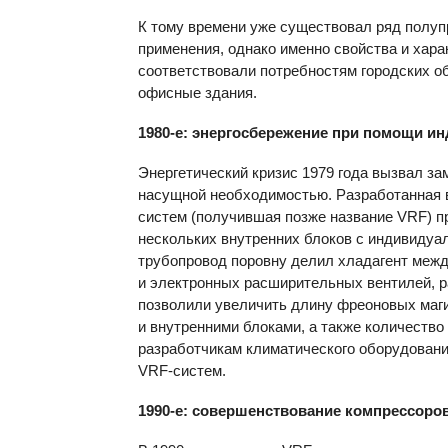
К тому времени уже существовал ряд полу
применения, однако именно свойства и хар
соответствовали потребностям городских о
офисные здания.
1980-е: энергосбережение при помощи и
Энергетический кризис 1979 года вызвал за
насущной необходимостью. Разработанная в
систем (получившая позже название
VRF
) 
нескольких внутренних блоков с индивиду
трубопровод поровну делил хладагент меж
и электронных расширительных вентилей, р
позволили увеличить длину фреоновых маг
и внутренними блоками, а также количество
разработчикам климатического оборудовани
VRF-систем.
1990-е: совершенствование компрессоро