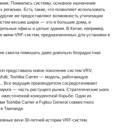
ния. Появились системы, основное назначение
 регионах. Есть такие, что позволяют использовать
другие же предоставляют возможность утилизации
истем весьма широк — это и большие дома, и
тдельные офисы и целые здания. В Китае, например,
е мини-VRF-систем, предназначенных для установки в
 не смогла помешать даже довольно безрадостная
kin представила новое поколение систем
VRV
,
 Multi, Toshiba Carrier — модель, работающую
в… Все ведущие производители сосредотачивают
 пирога — часть растущего рынка. Стратегические шаги
 ожесточенной конкурентной борьбе. Один из
 Toshiba Carrier и Fujitsu General совместного
 в Таиланде.
новные вехи 30-летней истории VRF-систем.