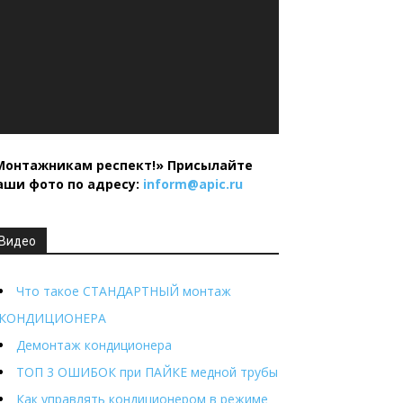
Монтажникам респект!»
Присылайте
аши фото по адресу:
inform@
apic.
ru
Видео
Что такое СТАНДАРТНЫЙ монтаж
КОНДИЦИОНЕРА
Демонтаж кондиционера
ТОП 3 ОШИБОК при ПАЙКЕ медной трубы
Как управлять кондиционером в режиме