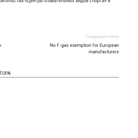
оительства «Центра плавательных видов спорта» в
Следующая статья
о
No F-gas exemption for European
manufacturers
ВТОРА