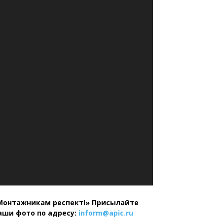
Монтажникам респект!»
Присылайте
аши фото по адресу:
inform@
apic.
ru