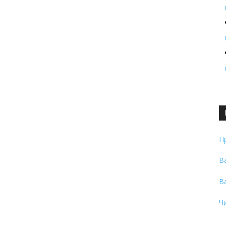
П
В
В
Ч