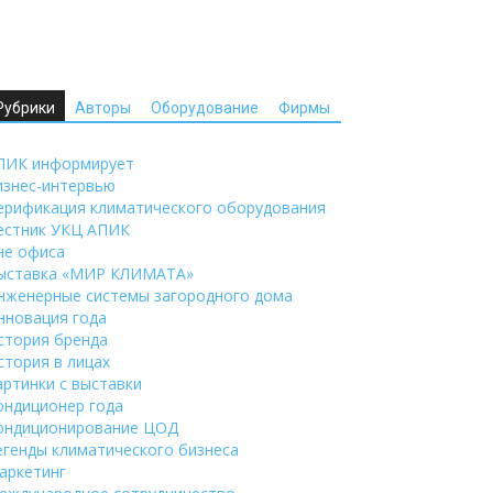
Рубрики
Авторы
Оборудование
Фирмы
ПИК информирует
изнес-интервью
ерификация климатического оборудования
естник УКЦ АПИК
не офиса
ыставка «МИР КЛИМАТА»
нженерные системы загородного дома
нновация года
стория бренда
стория в лицах
артинки с выставки
ондиционер года
ондиционирование ЦОД
егенды климатического бизнеса
аркетинг