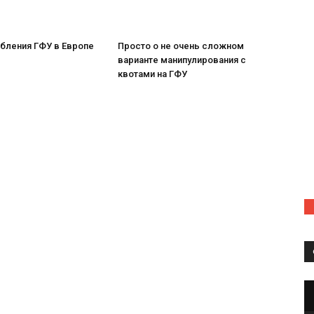
бления ГФУ в Европе
Просто о не очень сложном
варианте манипулирования с
квотами на ГФУ