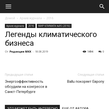
Домой
Архив журнала
2016
Архив журнала
2016
МИР КЛИМАТА №95 (2016)
Легенды климатического
бизнеса
От
Редакция МКХ
-
18.08.2019
1494
0
Предыдущая статья
Следующая статья
Энергоэффективность
Ballu покоряет Европу
обсудили на конгрессе в
Санкт-Петербурге
ЭТО МОЖЕТ БЫТЬ ИНТЕРЕСНО
ЕЩЕ ОТ АВТОРА