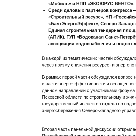
«Мобиль» и НПП «ЭКОЮРУС-ВЕНТО».
Среди деловых партнеров конгресса 
«Строительный ресурс», НП «Российс
«БалтЭнергоЭффект», Северо-Западн
Единая строительная тендерная площ
(АПИК), ГУП «Водоканал Санкт-Петерб
ассоциация водоснабжения и водоотв
В каждой из тематических частей обсуждал
через призму снижения ресурсо- и энергоп
В рамках первой части обсуждался вопрос 
в части энергоэффективности и оснащеннос
данном направлении с участниками форума
Псковской области по строительному и жи
государственный инспектор отдела по надз
энергосбережения Северо-Западного управ
Вторая часть панельной дискуссии открыла
Петербургской торгово-промышленной пал