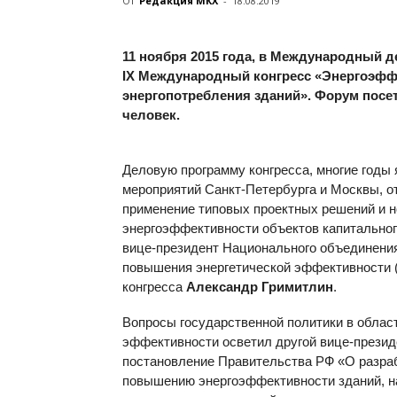
От
Редакция МКХ
-
18.08.2019
11 ноября 2015 года, в Международный д
IX Международный конгресс «Энергоэфф
энергопотребления зданий». Форум посе
человек.
Деловую программу конгресса, многие годы
мероприятий Санкт-Петербурга и Москвы, о
применение типовых проектных решений и н
энергоэффективности объектов капитальног
вице-президент Национального объединения
повышения энергетической эффективности (
конгресса
Александр Гримитлин
.
Вопросы государственной политики в облас
эффективности осветил другой вице-през
постановление Правительства РФ «О разраб
повышению энергоэффективности зданий, на