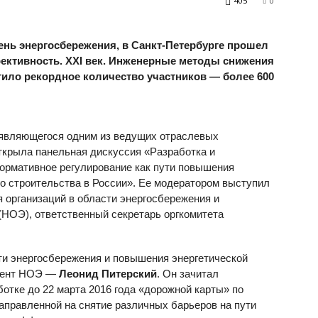
405
0
ень энергосбережения, в Санкт-Петербурге прошел
ективность. XXI век. Инженерные методы снижения
тило рекордное количество участников — более 600
 являющегося одним из ведущих отраслевых
ткрыла панельная дискуссия «Разработка и
ормативное регулирование как пути повышения
о строительства в России». Ее модератором выступил
 организаций в области энергосбережения и
НОЭ), ответственный секретарь оргкомитета
ти энергосбережения и повышения энергетической
идент НОЭ —
Леонид Питерский
. Он зачитал
отке до 22 марта 2016 года «дорожной карты» по
правленной на снятие различных барьеров на пути