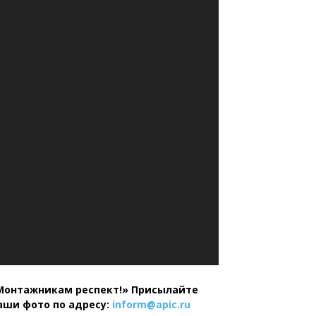
Монтажникам респект!»
Присылайте
аши фото по адресу:
inform@
apic.
ru