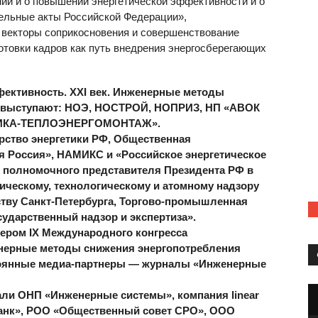
нии и о повышении энергетической эффективности и о
ельные акты Российской Федерации»,
 векторы соприкосновения и совершенствование
отовки кадров как путь внедрения энергосберегающих
фективность. XXI век. Инженерные методы
» выступают: НОЭ, НОСТРОЙ, НОПРИЗ, НП «АВОК
ГИКА-ТЕПЛОЭНЕРГОМОНТАЖ».
ство энергетики РФ, Общественная
я Россия», НАМИКС и «Российское энергетическое
т полномочного представителя Президента РФ в
ическому, технологическому и атомному надзору
ьству Санкт-Петербурга, Торгово-промышленная
сударственный надзор и экспертиза».
ром IX Международного конгресса
енерные методы снижения энергопотребления
оянные медиа-партнеры — журналы «Инженерные
ли ОНП «Инженерные системы», компания linear
нк», РОО «Общественный совет СРО», ООО