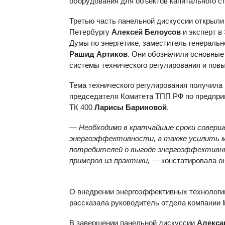
оборудования для объектов капитального с
Третью часть панельной дискуссии открыл
Петербургу
Алексей Белоусов
и эксперт в
Думы по энергетике, заместитель генераль
Рашид Артиков
. Они обозначили основны
системы технического регулирования и пов
Тема технического регулирования получила
председателя Комитета ТПП РФ по предпри
ТК 400
Ларисы Бариновой
.
—
Необходимо в кратчайшие сроки совер
энергоэффективности, а также усилить 
потребителей о выгоде энергоэффективн
примеров из практики,
— констатировала он
О внедрении энергоэффективных технологий
рассказала руководитель отдела компании l
В завершении панельной дискуссии
Алекса