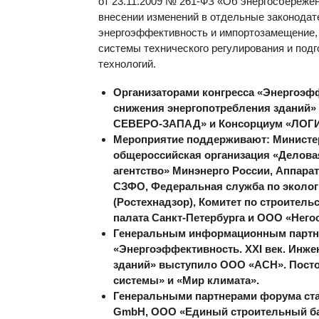
от 23.11.2009 № 261-ФЗ «Об энергосбереже
внесении изменений в отдельные законодат
энергоэффективность и импортозамещение,
системы технического регулирования и подг
технологий.
Организаторами конгресса «Энергоэф
снижения энергопотребления зданий
СЕВЕРО-ЗАПАД» и Консорциум «ЛО
Мероприятие поддерживают: Министер
общероссийская организация «Делова
агентство» Минэнерго России, Аппара
СЗФО, Федеральная служба по эколог
(Ростехнадзор), Комитет по строител
палата Санкт-Петербурга и ООО «Него
Генеральным информационным партне
«Энергоэффективность. XXI век. Инж
зданий» выступило ООО «АСН». Пост
системы» и «Мир климата».
Генеральными партнерами форума ста
GmbH, ООО «Единый строительный ба