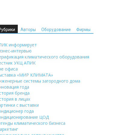
Рубрики
Авторы
Оборудование
Фирмы
ПИК информирует
изнес-интервью
ерификация климатического оборудования
естник УКЦ АПИК
не офиса
ыставка «МИР КЛИМАТА»
нженерные системы загородного дома
нновация года
стория бренда
стория в лицах
артинки с выставки
ондиционер года
ондиционирование ЦОД
егенды климатического бизнеса
аркетинг