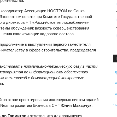
троительства.
и координатор Ассоциации НОСТРОЙ по Санкт-
 Экспертном совете при Комитете Государственной
ного директора НП «Российское теплоснабжение»
е темы обсуждения: важность совершенствования
ышения квалификации кадрового состава.
 продолжение в выступлении первого заместителя
нимательству в сфере строительства, председателя
шенствовать нормативно-техническую базу в части
П
мероприятия по информационному обеспечению
ых технологий с демонстрацией конкретных
В
а.
В
 на этапе проектирования инженерных систем зданий
Ч
iNear по развитию бизнеса в СНГ
Юлия Макарчук.
ндр Гримитлин
отметил, что для повышения