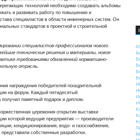
берегающих технологий необходимо создавать альбомы
лжать и развивать работу по повышению и
става специалистов в области инженерных систем. Он
нальных стандартов в проектной и строительной
мировании специалистов-профессионалов нового
А
вейшие технические решения и материалы, новое
Б
В
рактике требованиями обновленной нормативно-
В
тельную отрасль.
В
В
И
ония награждения победителей поощрительной
И
ции на форум. Каждый пятидесятый
И
 получил памятный подарок и диплом.
И
К
торжественная церемония открытия выставки
К
иции которой ведущие предприятия — производители
К
яции, кондиционирования, водо- и газоснабжения,
Л
 представили собственные разработки.
М