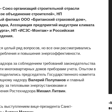
— Союз организаций строительной отрасли
кое объединение строителей», НП
ый филиал ООО «Британский страховой дом»,
адка, Ассоциация предприятий индустрии климата
урга», НП «ИСЗС–Монтаж» и Российская
едения.
ся целый ряд вопросов, но все они рассматривались
отребления и повышения энергоэффективности.
надзора за соблюдением требований законодательства
ти многоквартирных домов приборами учета. Опытом в
 поделились председатель Государственного комитета
лищному надзору
Валерий Полупанов
и главный
ору за тепловыми энергоустановками и
ления Ростехнадзора
Михаил Литвин
.
«
сь выступлением вице-президента Санкт-
в
аты
Антона Мороза
: