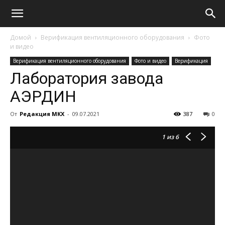
Домой
Верификация вентиляционного оборудования
Фото
и видео
Верификация вентиляционного оборудования
Фото и видео
Верификация
Лаборатория завода
АЭРДИН
От
Редакция МКХ
-
09.07.2021
387
0
1
из 6