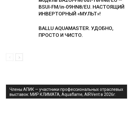
модель BA2OI-FM/out-18HN8/EU —
BSUI-FM/in-09HN8/EU. НАСТОЯЩИЙ
ИНВЕРТОРНЫЙ «МУЛЬТ»!
BALLU AQUAMASTER. УДОБНО,
ПРОСТО И ЧИСТО.
Члены АПИК — участники профессиональных отраслевых
выставок: МИР КЛИМАТА, Aquaflame, AIRVent в 2026г.