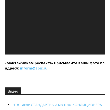
«
Монтажникам респект!»
Присылайте ваши фото по
адресу:
inform@
apic.
ru
Видео
Что такое СТАНДАРТНЫЙ монтаж КОНДИЦИОНЕРА