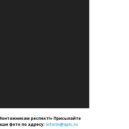
Монтажникам респект!»
Присылайте
аши фото по адресу:
inform@
apic.
ru