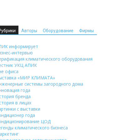
Рубрики
Авторы
Оборудование
Фирмы
ПИК информирует
изнес-интервью
ерификация климатического оборудования
естник УКЦ АПИК
не офиса
ыставка «МИР КЛИМАТА»
нженерные системы загородного дома
нновация года
стория бренда
стория в лицах
артинки с выставки
ондиционер года
ондиционирование ЦОД
егенды климатического бизнеса
аркетинг