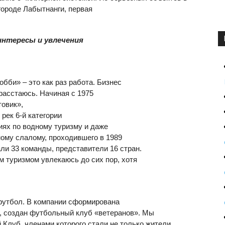
городе Лабытнанги, первая
интересы и увлечения
обби» – это как раз работа. Бизнес
 расстаюсь. Начиная с 1975
товик»,
рек 6-й категории
иях по водному туризму и даже
ному слалому, проходившего в 1989
али 33 команды, представители 16 стран.
м туризмом увлекаюсь до сих пор, хотя
утбол. В компании сформирована
, создан футбольный клуб «ветеранов». Мы
Клуб, членами которого стали не только жители