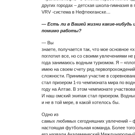
других городах – детская школа-гимназия в 
VRV
-система в Нефтеюганске…
— Есть ли в Вашей жизни какие-нибудь 
помимо работы?
— Вы
знаете, получается так, что мое основное «х
поглотил все, но со своими увлечениями не
года занимаюсь водным туризмом. Я – «пло
имею на своем счету ряд первопрохождений 
сложности. Принимал участие в соревнован
стал призером 1-го чемпионата мира по вод
году на Алтае. В этом чемпионате участвов
И наш омский экипаж стал призером. Водны
и не в той мере, в какой хотелось бы.
Одно из
самых любимых сегодняшних увлечений – ф
настоящая футбольная команда. Более того
его назвали Академический Международный 