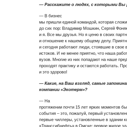
— Расскажите о людях, с которыми Вы
— В бизнес
мы пришли единой командой, которая сложи
до сих пор: Владимир Мошкин, Сергей Фон
и я. Все мы друзья. Но я ценю в своих пар
и отношение к нашему общему делу. Приятно
и сегодня работают люди, стоявшие в свое 
истоков. И не менее приятно, что наша раб
вузов. Многие из них попадают на наше пре
проходят практику и остаются работать. П
и это здорово!
— Какие, на Ваш взгляд, самые запоми
компании «Экотерм»?
— На
протяжении почти 15 лет ярких моментов б
события – это, пожалуй, первый установлен
первые чиллеры, установленные в здании к
«Транссибнефть» в Омске; первое жилое зд