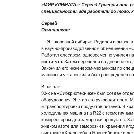
«МИР КЛИМАТА»: Сергей Григорьевич, ра
специальности, где работали до того, 
Сергей
Овчинников:
— Я – коренной сибиряк. Родился и вырос 
в научно-производственном объединении «С
Работал слесарем, одновременно учился на
института. Затем перевелся на дневное от
Закончил его инженером-механиком по спе
машины и установки» и был распределен на 
В начале
90-х на «Сибкриотехнике» был создан отде
оборудования. Я стал его руководителем. 
и транспортировки продуктов питания. В кр
холодильная машина на R22 с герметичным
компрессором для заморозки продуктов. За
жидком азоте для заморозки и хранения яго
выставке «Хладосиб» в Новосибирске в де