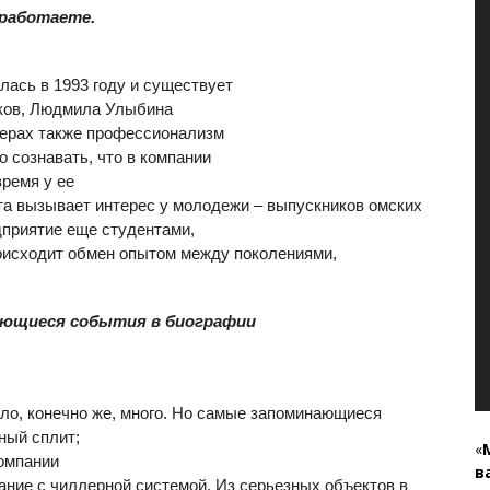
 работаете.
лась в 1993 году и существует
яков, Людмила Улыбина
тнерах также профессионализм
 сознавать, что в компании
время у ее
ота вызывает интерес у молодежи – выпускников омских
дприятие еще студентами,
роисходит обмен опытом между поколениями,
нающиеся события в биографии
ыло, конечно же, много. Но самые запоминающиеся
ный сплит;
«
омпании
в
ание с чиллерной системой. Из серьезных объектов в