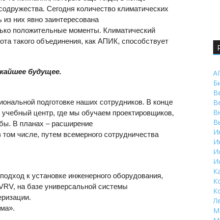
о содружества. Сегодня количество климатических
ь из них явно заинтересована
лько положительные моменты. Климатический
ота такого объединения, как АПИК, способствует
жайшее будущее.
А
Б
В
ональной подготовке наших сотрудников. В конце
В
В
 учебный центр, где мы обучаем проектировщиков,
В
бы. В планах – расширение
И
 том числе, путем всемерного сотрудничества
И
И
И
К
подход к установке инженерного оборудования,
К
VRV
, на базе универсальной системы
К
еризации.
Л
ма».
М