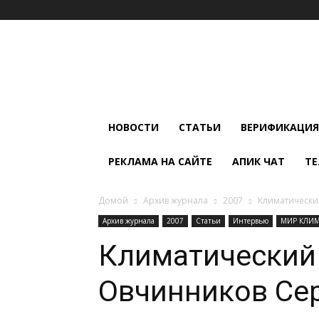
Мир
Климата
и
Холода
НОВОСТИ
СТАТЬИ
ВЕРИФИКАЦИЯ
РЕКЛАМА НА САЙТЕ
АПИК ЧАТ
ТЕ
Домой
Архив журнала
2007
Климатически
Архив журнала
2007
Статьи
Интервью
МИР КЛИМА
Климатический 
Овчинников Сер