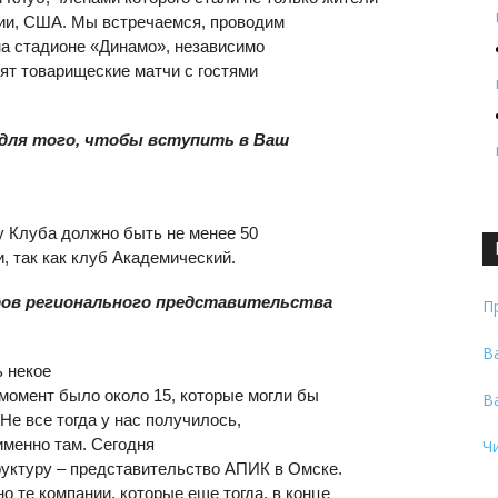
нии, США. Мы встречаемся, проводим
 на стадионе «Динамо», независимо
дят товарищеские матчи с гостями
 для того, чтобы вступить в Ваш
ку Клуба должно быть не менее 50
, так как клуб Академический.
ров регионального представительства
П
В
ь некое
момент было около 15, которые могли бы
В
Не все тогда у нас получилось,
именно там. Сегодня
Ч
уктуру – представительство АПИК в Омске.
о те компании, которые еще тогда, в конце