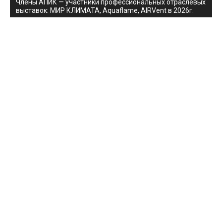
Члены АПИК — участники профессиональных отраслевых
выставок: МИР КЛИМАТА, Aquaflame, AIRVent в 2026г.