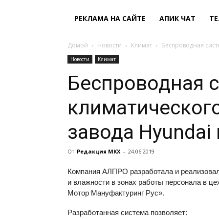
РЕКЛАМА НА САЙТЕ
АПИК ЧАТ
ТЕ
Домой
Новости
Климат
Беспроводная систе
Новости
Климат
Беспроводная 
климатического
завода Hyundai 
От
Редакция МКХ
-
24.06.2019
Компания АЛПРО разработала и реализовала
и влажности в зонах работы персонала в ц
Мотор Мануфактуринг Рус».
Разработанная система позволяет: