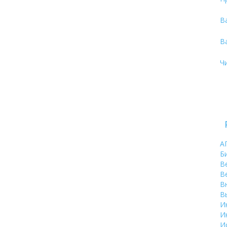
В
В
Ч
А
Б
В
В
В
В
И
И
И