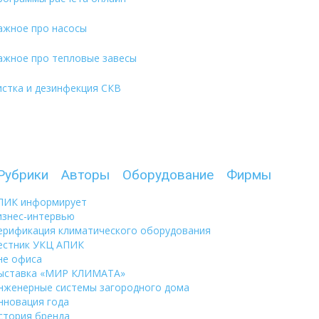
ажное про насосы
ажное про тепловые завесы
истка и дезинфекция СКВ
Рубрики
Авторы
Оборудование
Фирмы
ПИК информирует
изнес-интервью
ерификация климатического оборудования
естник УКЦ АПИК
не офиса
ыставка «МИР КЛИМАТА»
нженерные системы загородного дома
нновация года
стория бренда