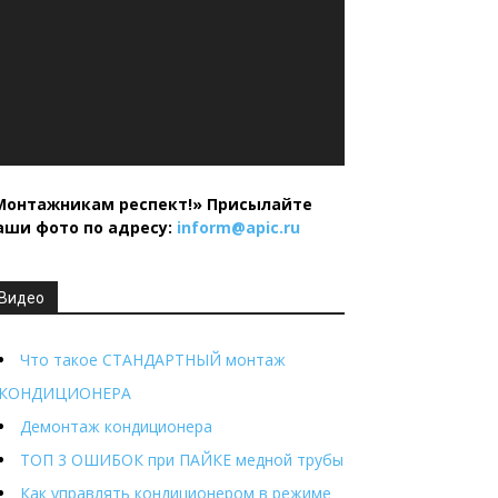
Монтажникам респект!»
Присылайте
аши фото по адресу:
inform@
apic.
ru
Видео
Что такое СТАНДАРТНЫЙ монтаж
КОНДИЦИОНЕРА
Демонтаж кондиционера
ТОП 3 ОШИБОК при ПАЙКЕ медной трубы
Как управлять кондиционером в режиме