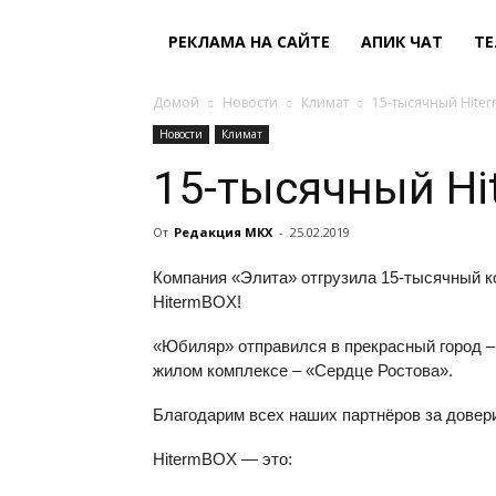
РЕКЛАМА НА САЙТЕ
АПИК ЧАТ
ТЕ
Домой
Новости
Климат
15-тысячный Hite
Новости
Климат
15-тысячный Hi
От
Редакция МКХ
-
25.02.2019
Компания «Элита» отгрузила 15-тысячный к
HitermBOX!
«Юбиляр» отправился в прекрасный город –
жилом комплексе – «Сердце Ростова».
Благодарим всех наших партнёров за довери
HitermBOX — это: