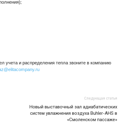
полнения);
ел учета и распределения тепла звоните в компанию
az@elitacompany.ru
Следующая статья
Новый выставочный зал адиабатических
систем увлажнения воздуха Buhler-AHS в
«Смоленском пассаже»