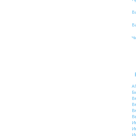
В
В
Ч
А
Б
В
В
В
В
И
И
И