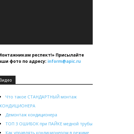
Монтажникам респект!»
Присылайте
аши фото по адресу:
inform@
apic.
ru
Видео
Что такое СТАНДАРТНЫЙ монтаж
КОНДИЦИОНЕРА
Демонтаж кондиционера
ТОП 3 ОШИБОК при ПАЙКЕ медной трубы
Как управлять кондиционером в режиме