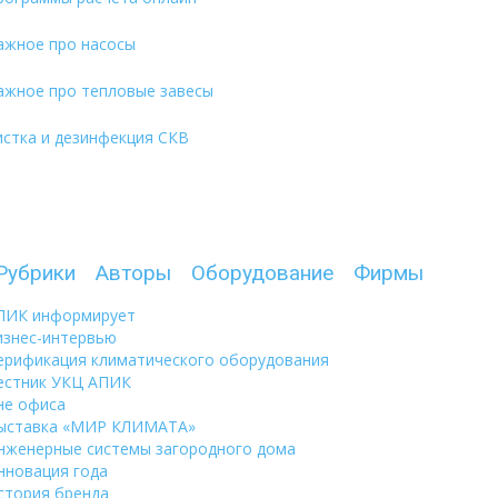
ажное про насосы
ажное про тепловые завесы
истка и дезинфекция СКВ
Рубрики
Авторы
Оборудование
Фирмы
ПИК информирует
изнес-интервью
ерификация климатического оборудования
естник УКЦ АПИК
не офиса
ыставка «МИР КЛИМАТА»
нженерные системы загородного дома
нновация года
стория бренда