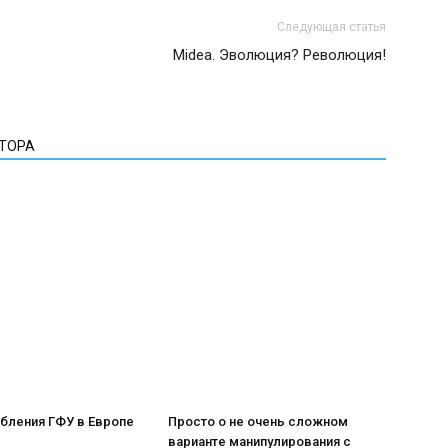
Следующая статья
Midea. Эволюция? Революция!
ВТОРА
бления ГФУ в Европе
Просто о не очень сложном
варианте манипулирования с