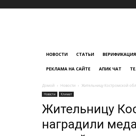
Мир
Климата
и
Холода
НОВОСТИ
СТАТЬИ
ВЕРИФИКАЦИЯ
РЕКЛАМА НА САЙТЕ
АПИК ЧАТ
ТЕ
Домой
Новости
Жительницу Костромской обл
Новости
Климат
Жительницу Ко
наградили меда