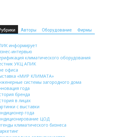
Рубрики
Авторы
Оборудование
Фирмы
ПИК информирует
изнес-интервью
ерификация климатического оборудования
естник УКЦ АПИК
не офиса
ыставка «МИР КЛИМАТА»
нженерные системы загородного дома
нновация года
стория бренда
стория в лицах
артинки с выставки
ондиционер года
ондиционирование ЦОД
егенды климатического бизнеса
аркетинг