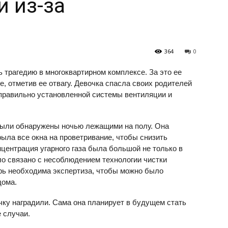
и из-за
364
0
 трагедию в многоквартирном комплексе. За это ее
 отметив ее отвагу. Девочка спасла своих родителей
еправильно установленной системы вентиляции и
были обнаружены ночью лежащими на полу. Она
рыла все окна на проветривание, чтобы снизить
нцентрация угарного газа была большой не только в
ыло связано с несоблюдением технологии чистки
рь необходима экспертиза, чтобы можно было
дома.
чку наградили. Сама она планирует в будущем стать
 случаи.