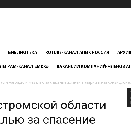
БИБЛИОТЕКА
RUTUBE-КАНАЛ АПИК РОССИЯ
АРХИ
ЛЕГРАМ-КАНАЛ «МКХ»
ВАКАНСИИ КОМПАНИЙ-ЧЛЕНОВ А
асти наградили медалью за спасение жизней в аварии из-за кондиционе
стромской области
лью за спасение