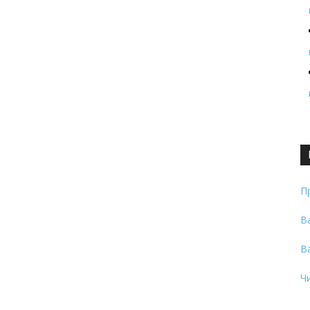
П
В
В
Ч