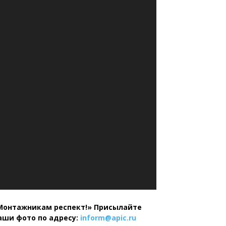
Монтажникам респект!»
Присылайте
аши фото по адресу:
inform@
apic.
ru