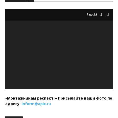
1
из 38
«
Монтажникам респект!»
Присылайте ваши фото по
адресу:
inform@
apic.
ru