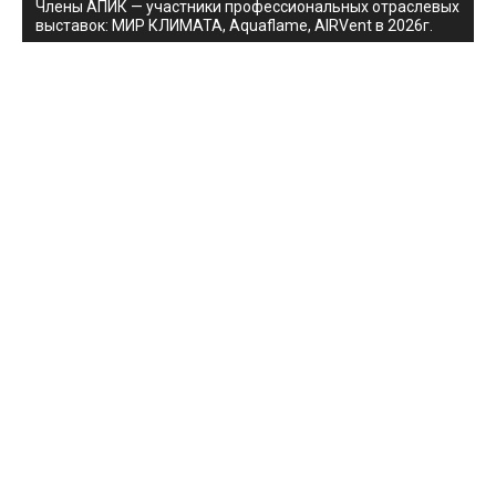
Члены АПИК — участники профессиональных отраслевых
выставок: МИР КЛИМАТА, Aquaflame, AIRVent в 2026г.