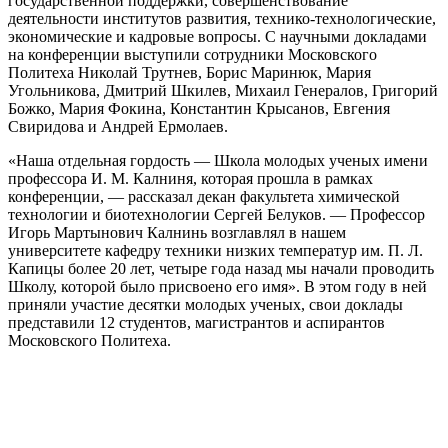
государственной поддержки, совершенствование
деятельности институтов развития, технико-технологические,
экономические и кадровые вопросы. С научными докладами
на конференции выступили сотрудники Московского
Политеха Николай Трутнев, Борис Маринюк, Мария
Угольникова, Дмитрий Шкилев, Михаил Генералов, Григорий
Божко, Мария Фокина, Константин Крысанов, Евгения
Свиридова и Андрей Ермолаев.
«Наша отдельная гордость — Школа молодых ученых имени
профессора И. М. Калниня, которая прошла в рамках
конференции, — рассказал декан факультета химической
технологии и биотехнологии Сергей Белуков. — Профессор
Игорь Мартынович Калнинь возглавлял в нашем
университете кафедру техники низких температур им. П. Л.
Капицы более 20 лет, четыре года назад мы начали проводить
Школу, которой было присвоено его имя». В этом году в ней
приняли участие десятки молодых ученых, свои доклады
представили 12 студентов, магистрантов и аспирантов
Московского Политеха.