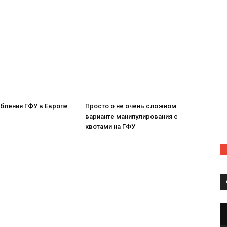
бления ГФУ в Европе
Просто о не очень сложном
варианте манипулирования с
квотами на ГФУ