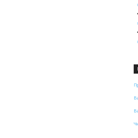
П
В
В
Ч