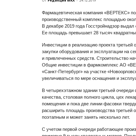
От
Редакция МКХ
-
24.12.2019
Фармацевтическая компания «ВЕРТЕКС» пол
производственный комплекс площадью около
В декабре 2019 года Госстройнадзор выдал
Ее площадь превышает 28 тысяч квадратных
Инвестиции в реализацию проекта третьей о
закупки оборудования и эксплуатации на с
и привлеченных средств. Строительство нач
Общие инвестиции в фармкомплекс АО «ВЕР
«Санкт-Петербург» на участке «Новоорловс
увеличиваться по мере оснащения и эксплу
В четырехэтажном здании третьей очереди
качества, столовая полного цикла, цех лек
помещения и пока две линии фасовки твер
расширить площадь производства третьей о
поэтапным и может занять несколько лет.
С учетом первой очереди работающее прои
примерно 9 тысяч квадратных метров. После