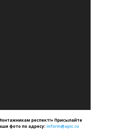
Монтажникам респект!»
Присылайте
аши фото по адресу:
inform@
apic.
ru