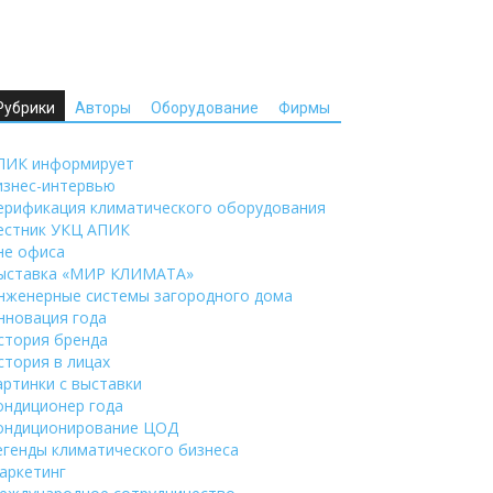
Рубрики
Авторы
Оборудование
Фирмы
ПИК информирует
изнес-интервью
ерификация климатического оборудования
естник УКЦ АПИК
не офиса
ыставка «МИР КЛИМАТА»
нженерные системы загородного дома
нновация года
стория бренда
стория в лицах
артинки с выставки
ондиционер года
ондиционирование ЦОД
егенды климатического бизнеса
аркетинг