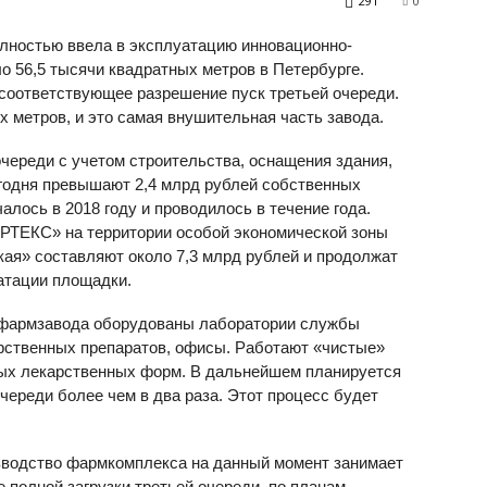
291
0
ностью ввела в эксплуатацию инновационно-
 56,5 тысячи квадратных метров в Петербурге.
 соответствующее разрешение пуск третьей очереди.
 метров, и это самая внушительная часть завода.
череди с учетом строительства, оснащения здания,
егодня превышают 2,4 млрд рублей собственных
алось в 2018 году и проводилось в течение года.
ТЕКС» на территории особой экономической зоны
кая» составляют около 7,3 млрд рублей и продолжат
атации площадки.
 фармзавода оборудованы лаборатории службы
арственных препаратов, офисы. Работают «чистые»
дых лекарственных форм. В дальнейшем планируется
череди более чем в два раза. Этот процесс будет
зводство фармкомплекса на данный момент занимает
 полной загрузки третьей очереди, по планам,