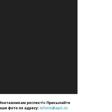
Монтажникам респект!»
Присылайте
аши фото по адресу:
inform@
apic.
ru