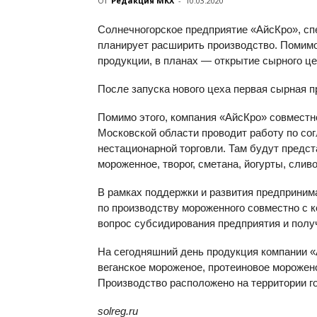
От
Редакция МКХ
-
10.03.2020
Солнечногорское предприятие «АйсКро», сп
планирует расширить производство. Помим
продукции, в планах — открытие сырного це
После запуска нового цеха первая сырная п
Помимо этого, компания «АйсКро» совместн
Московской области проводит работу по со
нестационарной торговли. Там будут предс
мороженное, творог, сметана, йогурты, слив
В рамках поддержки и развития предприним
по производству мороженного совместно с 
вопрос субсидирования предприятия и получ
На сегодняшний день продукция компании 
веганское мороженое, протеиновое морожено
Производство расположено на территории го
solreg.ru