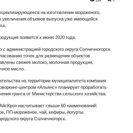
299
0
ециализирующееся на изготовлении мороженого,
о увеличения объемов выпуска уже имеющейся
ха.
родукция появится к июню 2020 года.
о с администрацией городского округа Солнечногорск
гласованию точек для размещения объектов
тавлены свежее молоко, молочная продукция,
очное масло.
ательства на территории муниципалитета компания
коворкинг-центром «Альянс» планирует проработать
ения гранта от Министерства сельского хозяйства.
«АйсКро» насчитывает свыше 60 наименований:
е, ПП-мороженое, чай, кефиры, йогурты.
родского округа Солнечногорск.