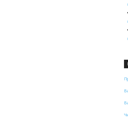
П
В
В
Ч