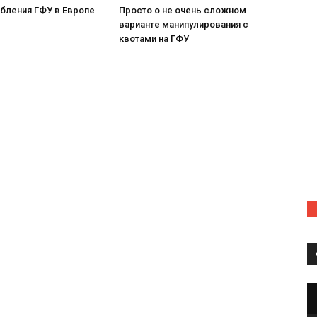
бления ГФУ в Европе
Просто о не очень сложном
варианте манипулирования с
квотами на ГФУ