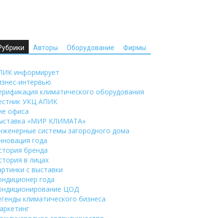
Рубрики
Авторы
Оборудование
Фирмы
ПИК информирует
изнес-интервью
ерификация климатического оборудования
естник УКЦ АПИК
не офиса
ыставка «МИР КЛИМАТА»
нженерные системы загородного дома
нновация года
стория бренда
стория в лицах
артинки с выставки
ондиционер года
ондиционирование ЦОД
егенды климатического бизнеса
аркетинг