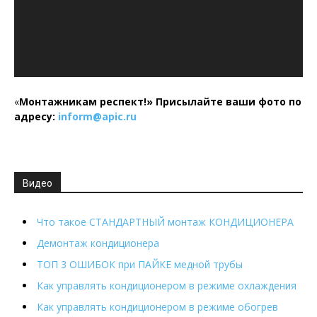
«
Монтажникам респект!»
Присылайте ваши фото по
адресу:
inform@
apic.
ru
Видео
Что такое СТАНДАРТНЫЙ монтаж КОНДИЦИОНЕРА
Демонтаж кондиционера
ТОП 3 ОШИБОК при ПАЙКЕ медной трубы
Как управлять кондиционером в режиме охлаждения
Как управлять кондиционером в режиме обогрев