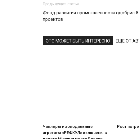
Предыдущая статья
Фонд развития промышленности одобрил 8
проектов
ЭТО МОЖЕТ БЫТЬ ИНТЕРЕСНО
ЕЩЕ ОТ А
Чиллеры и холодильные
Рост потре
агрегаты «РЕФКУЛ» включены в
реестр Минпромторга России.