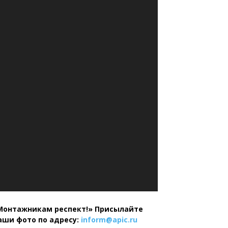
Монтажникам респект!»
Присылайте
аши фото по адресу:
inform@
apic.
ru