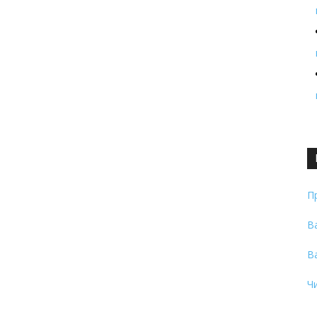
П
В
В
Ч