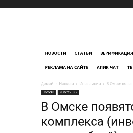
Мир
Климата
и
Холода
НОВОСТИ
СТАТЬИ
ВЕРИФИКАЦИЯ
РЕКЛАМА НА САЙТЕ
АПИК ЧАТ
ТЕ
Домой
Новости
Инвестиции
В Омске появя
Новости
Инвестиции
В Омске появят
комплекса (инв