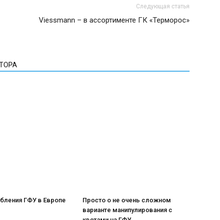
Следующая статья
Viessmann – в ассортименте ГК «Терморос»
ВТОРА
бления ГФУ в Европе
Просто о не очень сложном
варианте манипулирования с
квотами на ГФУ