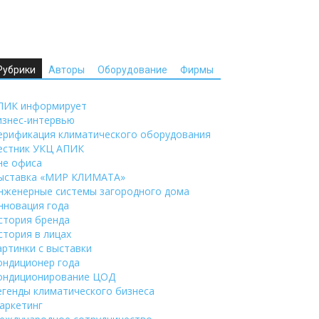
Рубрики
Авторы
Оборудование
Фирмы
ПИК информирует
изнес-интервью
ерификация климатического оборудования
естник УКЦ АПИК
не офиса
ыставка «МИР КЛИМАТА»
нженерные системы загородного дома
нновация года
стория бренда
стория в лицах
артинки с выставки
ондиционер года
ондиционирование ЦОД
егенды климатического бизнеса
аркетинг