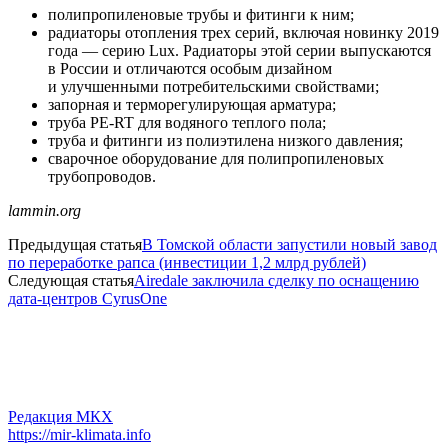
полипропиленовые трубы и фитинги к ним;
радиаторы отопления трех серий, включая новинку 2019
года — серию Lux. Радиаторы этой серии выпускаются
в России и отличаются особым дизайном
и улучшенными потребительскими свойствами;
запорная и терморегулирующая арматура;
труба PE-RT для водяного теплого пола;
труба и фитинги из полиэтилена низкого давления;
сварочное оборудование для полипропиленовых
трубопроводов.
lammin.org
Предыдущая статья
В Томской области запустили новый завод
по переработке рапса (инвестиции 1,2 млрд рублей)
Следующая статья
Airedale заключила сделку по оснащению
дата-центров CyrusOne
Редакция МКХ
https://mir-klimata.info