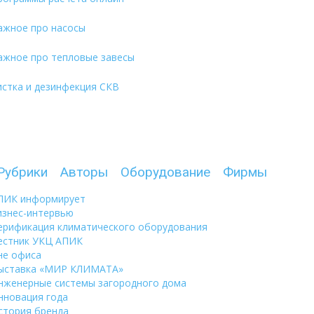
ажное про насосы
ажное про тепловые завесы
истка и дезинфекция СКВ
Рубрики
Авторы
Оборудование
Фирмы
ПИК информирует
изнес-интервью
ерификация климатического оборудования
естник УКЦ АПИК
не офиса
ыставка «МИР КЛИМАТА»
нженерные системы загородного дома
нновация года
стория бренда