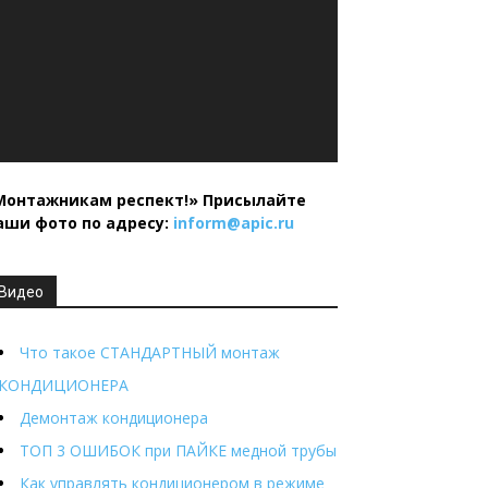
Монтажникам респект!»
Присылайте
аши фото по адресу:
inform@
apic.
ru
Видео
Что такое СТАНДАРТНЫЙ монтаж
КОНДИЦИОНЕРА
Демонтаж кондиционера
ТОП 3 ОШИБОК при ПАЙКЕ медной трубы
Как управлять кондиционером в режиме