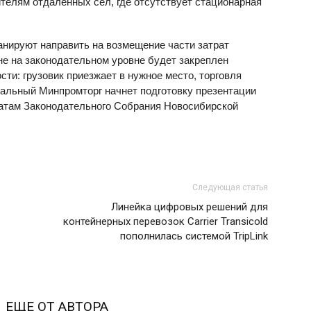
телям отдаленных сел, где отсутствует стационарная
анируют направить на возмещение части затрат
оне на законодательном уровне будет закреплен
сти: грузовик приезжает в нужное место, торговля
нальный Минпромторг начнет подготовку презентации
татам Законодательного Собрания Новосибирской
Следующая статья
Линейка цифровых решений для
контейнерных перевозок Carrier Transicold
пополнилась системой TripLink
ЕЩЕ ОТ АВТОРА