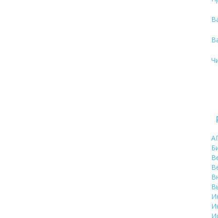
В
В
Ч
А
Б
В
В
В
В
И
И
И