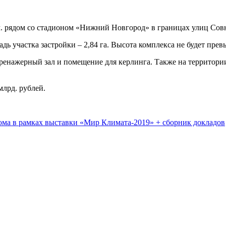
м. рядом со стадионом «Нижний Новгород» в границах улиц Сов
адь участка застройки – 2,84 га. Высота комплекса не будет пре
тренажерный зал и помещение для керлинга. Также на территори
млрд. рублей.
Итоги деловой программы Россоюзхолодпрома в рамках выставки «Мир Климата-2019» + сборник докладов