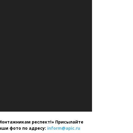
Монтажникам респект!»
Присылайте
аши фото по адресу:
inform@
apic.
ru