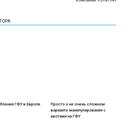
компании «ЭЛИТА»
ВТОРА
бления ГФУ в Европе
Просто о не очень сложном
варианте манипулирования с
квотами на ГФУ