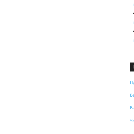
П
В
В
Ч