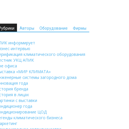
Рубрики
Авторы
Оборудование
Фирмы
ПИК информирует
изнес-интервью
ерификация климатического оборудования
естник УКЦ АПИК
не офиса
ыставка «МИР КЛИМАТА»
нженерные системы загородного дома
нновация года
стория бренда
стория в лицах
артинки с выставки
ондиционер года
ондиционирование ЦОД
егенды климатического бизнеса
аркетинг