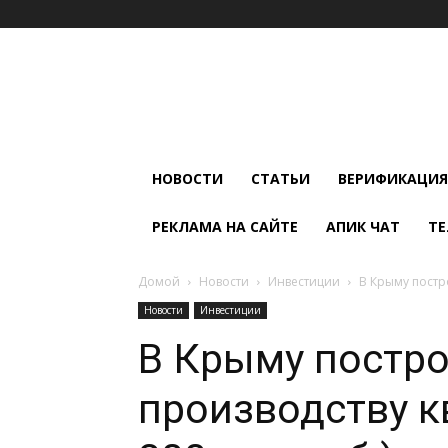
Мир
Климата
и
Холода
НОВОСТИ
СТАТЬИ
ВЕРИФИКАЦИЯ
РЕКЛАМА НА САЙТЕ
АПИК ЧАТ
ТЕ
Домой
Новости
Инвестиции
В Крыму постро
Новости
Инвестиции
В Крыму постро
производству к