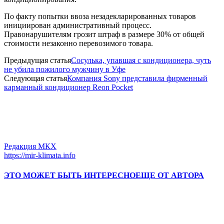
По факту попытки ввоза незадекларированных товаров
инициирован административный процесс.
Правонарушителям грозит штраф в размере 30% от общей
стоимости незаконно перевозимого товара.
Предыдущая статья
Сосулька, упавшая с кондиционера, чуть
не убила пожилого мужчину в Уфе
Следующая статья
Компания Sony представила фирменный
карманный кондиционер Reon Pocket
Редакция МКХ
https://mir-klimata.info
ЭТО МОЖЕТ БЫТЬ ИНТЕРЕСНО
ЕЩЕ ОТ АВТОРА