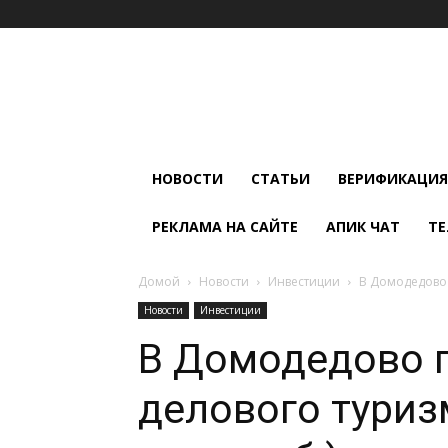
Мир
Климата
и
Холода
НОВОСТИ
СТАТЬИ
ВЕРИФИКАЦИЯ
РЕКЛАМА НА САЙТЕ
АПИК ЧАТ
ТЕ
Домой
Новости
Инвестиции
В Домодедово 
Новости
Инвестиции
В Домодедово п
делового туриз