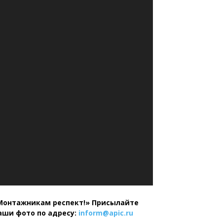
Монтажникам респект!»
Присылайте
аши фото по адресу:
inform@
apic.
ru