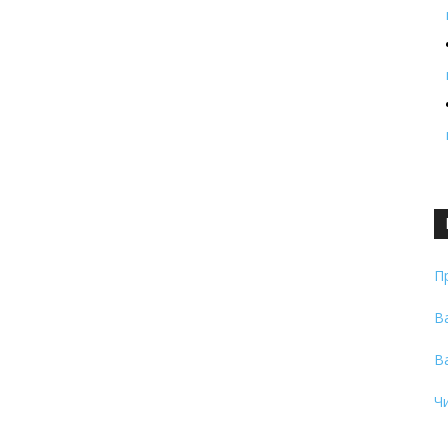
П
В
В
Ч