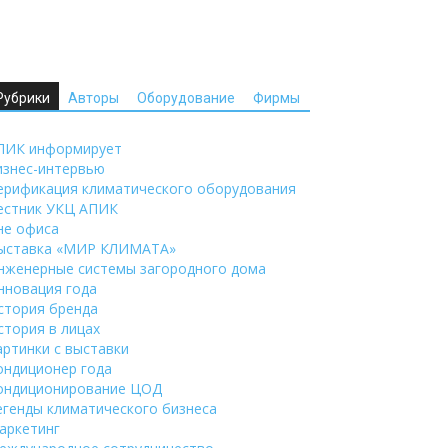
Рубрики
Авторы
Оборудование
Фирмы
ПИК информирует
изнес-интервью
ерификация климатического оборудования
естник УКЦ АПИК
не офиса
ыставка «МИР КЛИМАТА»
нженерные системы загородного дома
нновация года
стория бренда
стория в лицах
артинки с выставки
ондиционер года
ондиционирование ЦОД
егенды климатического бизнеса
аркетинг