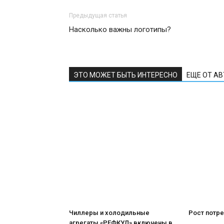
Предыдущая статья
Насколько важны логотипы?
ЭТО МОЖЕТ БЫТЬ ИНТЕРЕСНО
ЕЩЕ ОТ А
Чиллеры и холодильные
Рост потре
агрегаты «РЕФКУЛ» включены в