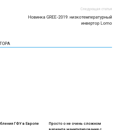
Следующая статья
Новинка GREE-2019: низкотемпературный
инвертор Lomo
ВТОРА
бления ГФУ в Европе
Просто о не очень сложном
варианте манипулирования с