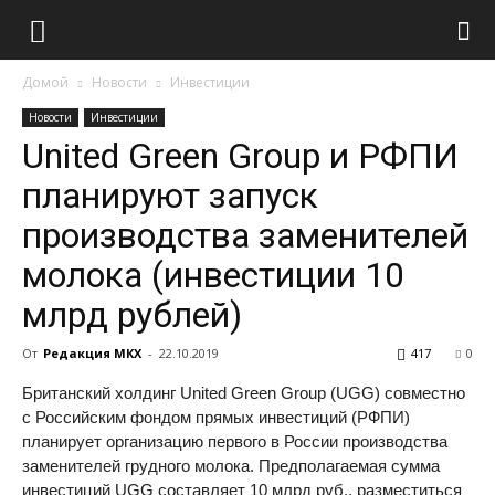
Домой
Новости
Инвестиции
Новости
Инвестиции
United Green Group и РФПИ
планируют запуск
производства заменителей
молока (инвестиции 10
млрд рублей)
От
Редакция МКХ
-
22.10.2019
417
0
Британский холдинг United Green Group (UGG) совместно
с Российским фондом прямых инвестиций (РФПИ)
планирует организацию первого в России производства
заменителей грудного молока. Предполагаемая сумма
инвестиций UGG составляет 10 млрд руб., разместиться