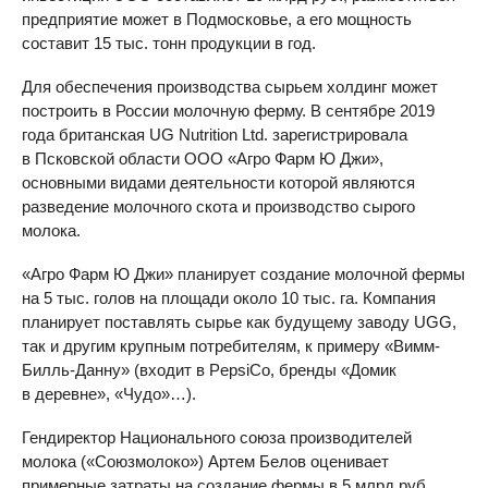
предприятие может в Подмосковье, а его мощность
составит 15 тыс. тонн продукции в год.
Для обеспечения производства сырьем холдинг может
построить в России молочную ферму. В сентябре 2019
года британская UG Nutrition Ltd. зарегистрировала
в Псковской области ООО «Агро Фарм Ю Джи»,
основными видами деятельности которой являются
разведение молочного скота и производство сырого
молока.
«Агро Фарм Ю Джи» планирует создание молочной фермы
на 5 тыс. голов на площади около 10 тыс. га. Компания
планирует поставлять сырье как будущему заводу UGG,
так и другим крупным потребителям, к примеру «Вимм-
Билль-Данну» (входит в PepsiCo, бренды «Домик
в деревне», «Чудо»…).
Гендиректор Национального союза производителей
молока («Союзмолоко») Артем Белов оценивает
примерные затраты на создание фермы в 5 млрд руб.,