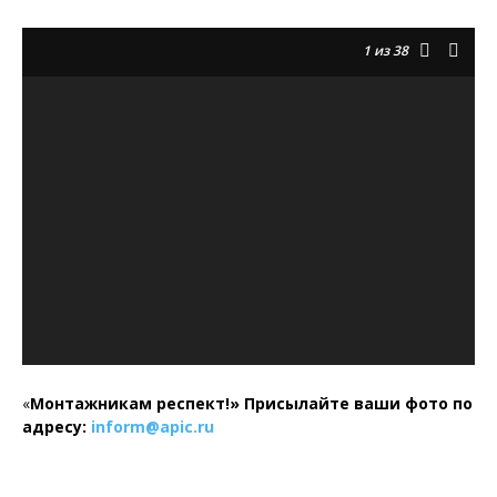
1
из 38
«
Монтажникам респект!»
Присылайте ваши фото по
адресу:
inform@
apic.
ru