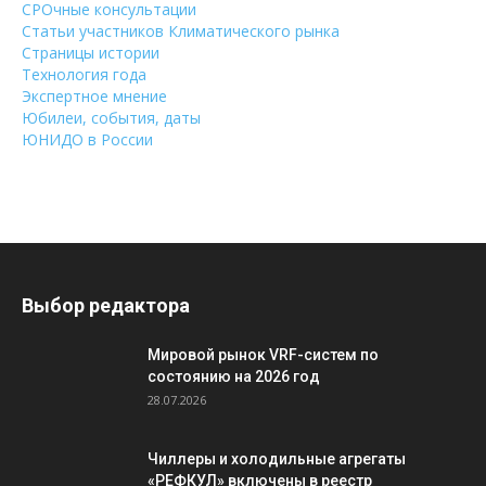
СРОчные консультации
Статьи участников Климатического рынка
Страницы истории
Технология года
Экспертное мнение
Юбилеи, события, даты
ЮНИДО в России
Выбор редактора
Мировой рынок VRF-систем по
состоянию на 2026 год
28.07.2026
Чиллеры и холодильные агрегаты
«РЕФКУЛ» включены в реестр