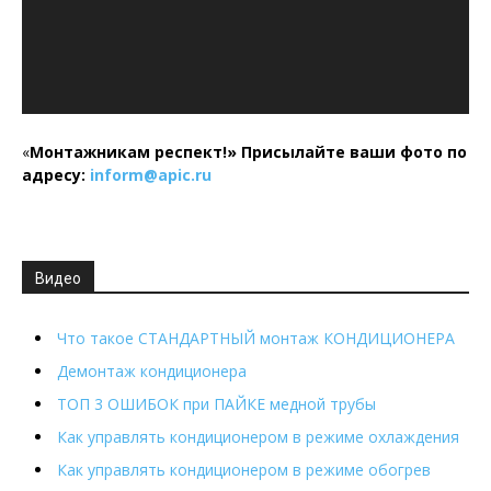
«
Монтажникам респект!»
Присылайте ваши фото по
адресу:
inform@
apic.
ru
Видео
Что такое СТАНДАРТНЫЙ монтаж КОНДИЦИОНЕРА
Демонтаж кондиционера
ТОП 3 ОШИБОК при ПАЙКЕ медной трубы
Как управлять кондиционером в режиме охлаждения
Как управлять кондиционером в режиме обогрев