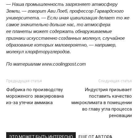
— Наша промышленность загрязняет атмосферу
Земли, — говорит Ави Лоеб, профессор Гарвардского
университета. — Если иная цивилизация делает то же
самое значительно дольше нас, то атмосфера
ее планеты может содержать обнаруживаемые
признаки искусственно созданных молекул, случайное
образование которых маловероятно, — например,
молекул хлорфторуглеродов.
По материалам www.coolingpost.com
Предыдущая статья
Следующая статья
Фабрика по производству
Индустрия призывает
мороженого эвакуирована
поставить качество
из-за утечки аммиака
микроклимата в помещении
во главу угла процесса
реновации
ЭТО МОЖЕТ БЫТЬ ИНТЕРЕСНО
ЕЩЕ ОТ АВТОРА