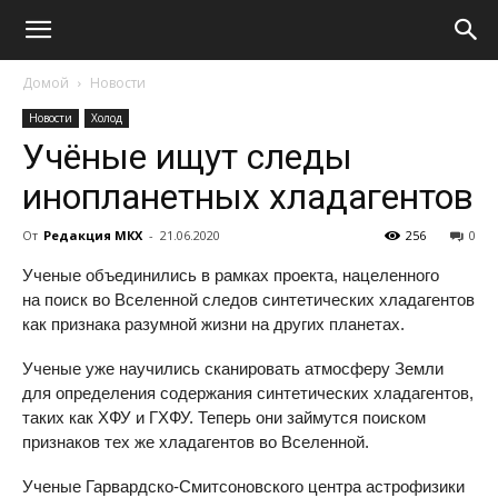
Домой
Новости
Новости
Холод
Учёные ищут следы
инопланетных хладагентов
От
Редакция МКХ
-
21.06.2020
256
0
Ученые объединились в рамках проекта, нацеленного
на поиск во Вселенной следов синтетических хладагентов
как признака разумной жизни на других планетах.
Ученые уже научились сканировать атмосферу Земли
для определения содержания синтетических хладагентов,
таких как ХФУ и ГХФУ. Теперь они займутся поиском
признаков тех же хладагентов во Вселенной.
Ученые Гарвардско-Смитсоновского центра астрофизики