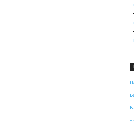
П
В
В
Ч