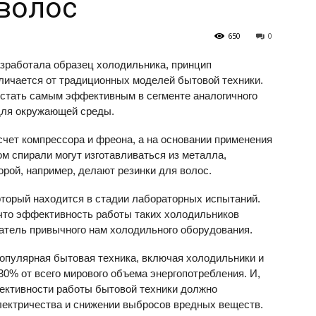
волос
650
0
азработала образец холодильника, принцип
личается от традиционных моделей бытовой техники.
 стать самым эффективным в сегменте аналогичного
для окружающей среды.
счет компрессора и фреона, а на основании применения
ом спирали могут изготавливаться из металла,
орой, например, делают резинки для волос.
оторый находится в стадии лабораторных испытаний.
 что эффективность работы таких холодильников
атель привычного нам холодильного оборудования.
популярная бытовая техника, включая холодильники и
0% от всего мирового объема энергопотребления. И,
ективности работы бытовой техники должно
лектричества и снижении выбросов вредных веществ.