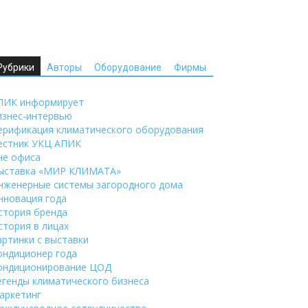
Рубрики
Авторы
Оборудование
Фирмы
ПИК информирует
изнес-интервью
ерификация климатического оборудования
естник УКЦ АПИК
не офиса
ыставка «МИР КЛИМАТА»
нженерные системы загородного дома
нновация года
стория бренда
стория в лицах
артинки с выставки
ондиционер года
ондиционирование ЦОД
егенды климатического бизнеса
аркетинг