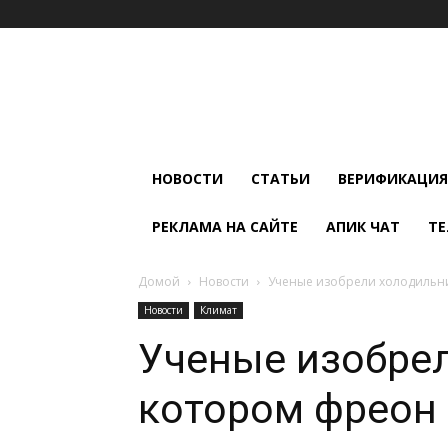
Мир
Климата
и
Холода
НОВОСТИ
СТАТЬИ
ВЕРИФИКАЦИЯ
РЕКЛАМА НА САЙТЕ
АПИК ЧАТ
ТЕ
Домой
Новости
Ученые изобрели холодильни
Новости
Климат
Ученые изобрел
котором фреон