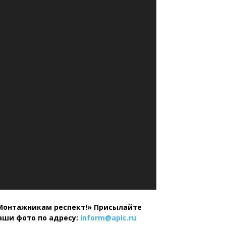
Монтажникам респект!»
Присылайте
аши фото по адресу:
inform@
apic.
ru