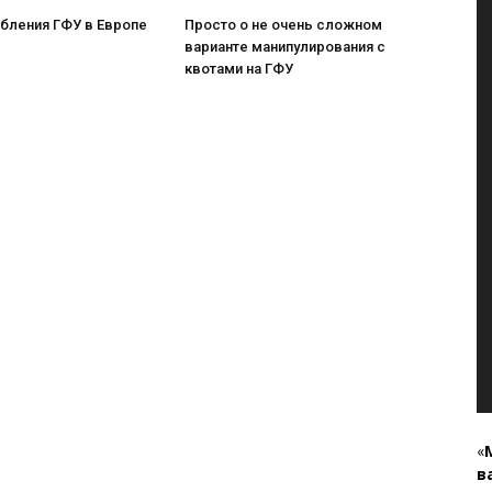
бления ГФУ в Европе
Просто о не очень сложном
варианте манипулирования с
квотами на ГФУ
«
в