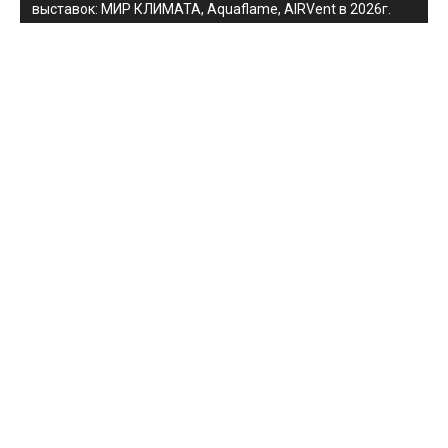
выставок: МИР КЛИМАТА, Aquaflame, AIRVent в 2026г.