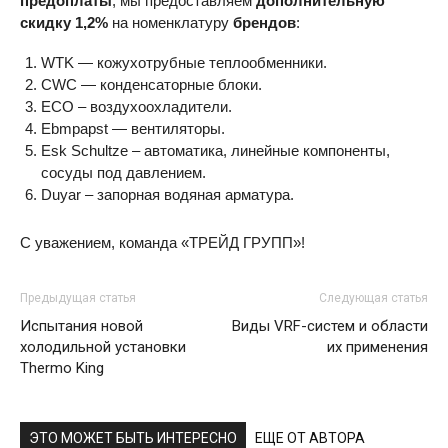
предоплаты
, мы предоставляем
дополнительную
скидку 1,2%
на номенклатуру
брендов
:
WTK — кожухотрубные теплообменники.
CWC — конденсаторные блоки.
ЕСО – воздухоохладители.
Ebmpapst — вентиляторы.
Esk Schultze – автоматика, линейные компоненты,
сосуды под давлением.
Duyar – запорная водяная арматура.
С уважением, команда «ТРЕЙД ГРУПП»!
Предыдущая статья
Следующая статья
Испытания новой
Виды VRF-систем и области
холодильной установки
их применения
Thermo King
ЭТО МОЖЕТ БЫТЬ ИНТЕРЕСНО
ЕЩЕ ОТ АВТОРА