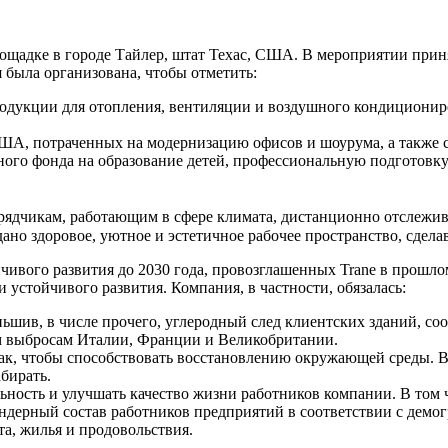
щадке в городе Тайлер, штат Техас, США. В мероприятии приня
 была организована, чтобы отметить:
одукции для отопления, вентиляции и воздушного кондиционир
ША, потраченных на модернизацию офисов и шоурума, а также с
ного фонда на образование детей, профессиональную подготовку
рядчикам, работающим в сфере климата, дистанционно отслежива
ано здоровое, уютное и эстетичное рабочее пространство, сдел
йчивого развития до 2030 года, провозглашенных Trane в прошл
устойчивого развития. Компания, в частности, обязалась:
ьшив, в числе прочего, углеродный след клиентских зданий, со
м выбросам Италии, Франции и Великобритании.
ак, чтобы способствовать восстановлению окружающей среды. В 
бирать.
ность и улучшать качество жизни работников компании. В том ч
ндерный состав работников предприятий в соответствии с демог
а, жилья и продовольствия.