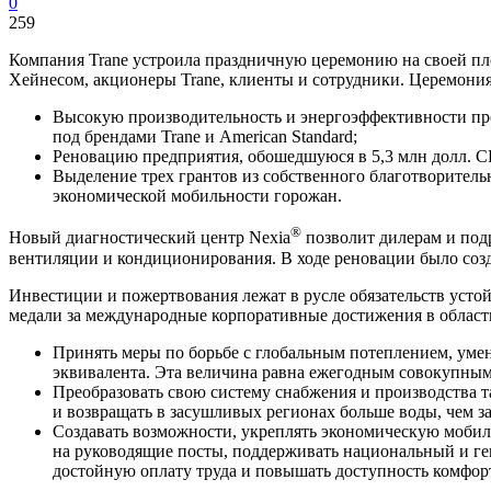
0
259
Компания Trane устроила праздничную церемонию на своей пло
Хейнесом, акционеры Trane, клиенты и сотрудники. Церемония
Высокую производительность и энергоэффективности пр
под брендами Trane и American Standard;
Реновацию предприятия, обошедшуюся в 5,3 млн долл. С
Выделение трех грантов из собственного благотворитель
экономической мобильности горожан.
®
Новый диагностический центр Nexia
позволит дилерам и под
вентиляции и кондиционирования. В ходе реновации было созд
Инвестиции и пожертвования лежат в русле обязательств усто
медали за международные корпоративные достижения в области 
Принять меры по борьбе с глобальным потеплением, умен
эквивалента. Эта величина равна ежегодным совокупны
Преобразовать свою систему снабжения и производства т
и возвращать в засушливых регионах больше воды, чем за
Создавать возможности, укреплять экономическую мобиль
на руководящие посты, поддерживать национальный и ге
достойную оплату труда и повышать доступность комфорт