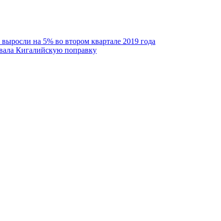
выросли на 5% во втором квартале 2019 года
вала Кигалийскую поправку