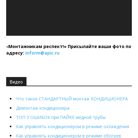
«
Монтажникам респект!»
Присылайте ваши фото по
адресу:
inform@
apic.
ru
Видео
Что такое СТАНДАРТНЫЙ монтаж КОНДИЦИОНЕРА
Демонтаж кондиционера
ТОП 3 ОШИБОК при ПАЙКЕ медной трубы
Как управлять кондиционером в режиме охлаждения
Как управлять кондиционером в режиме обогрев