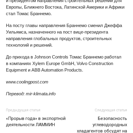
и президентом направления строительных решений для
Европы, Ближнего Востока, Латинской Америки и Африки
стал Томас Браннемо.
На посту главы направления Браннемо сменил Джеффа
Уильямса, назначенного на пост вице-президента
направления глобальных продуктов, строительных
технологий и решений.
До прихода в Johnson Controls Томас Браннемо работал
в компаниях Xylem Europe GmbH, Volvo Construction
Equipment и ABB Automation Products.
www.coolingpost.com
Перевод: mir-klimata.info
Предыдущая статья
Следующая статья
«Прорыв года» в экспортной
Безопасность
деятельности ЛАММИН
углеводородных
хладагентов обсудят на