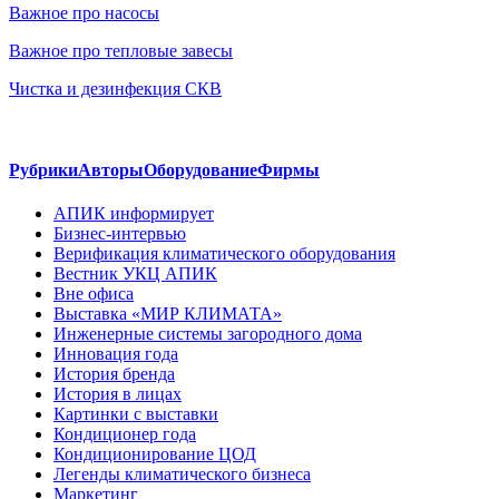
Важное про насосы
Важное про тепловые завесы
Чистка и дезинфекция СКВ
Рубрики
Авторы
Оборудование
Фирмы
АПИК информирует
Бизнес-интервью
Верификация климатического оборудования
Вестник УКЦ АПИК
Вне офиса
Выставка «МИР КЛИМАТА»
Инженерные системы загородного дома
Инновация года
История бренда
История в лицах
Картинки с выставки
Кондиционер года
Кондиционирование ЦОД
Легенды климатического бизнеса
Маркетинг