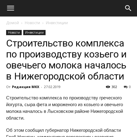
Домой
Новости
Инвестиции
Новости
Инвестиции
Строительство комплекса
по производству козьего и
овечьего молока началось
в Нижегородской области
От
Редакция МКХ
-
27.02.2019
302
0
Строительство комплекса по производству греческого
йогурта, сыра фета и мороженого из козьего и овечьего
молока началось в Лысковском районе Нижегородской
области.
Об этом сообщил губернатор Нижегородской области
Глеб Никитин, комментируя перспективы развития