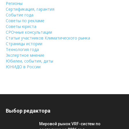
Регионы
Сертификация, гарантия
Событие года
Советы по рекламе
Советы юриста
СРОчные консультации
Статьи участников Климатического рынка
Страницы истории
Технология года
Экспертное мнение
Юбилеи, события, даты
ЮНИДО в России
Выбор редактора
Мировой рынок VRF-систем по