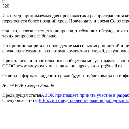
0
320
Из-за мер, принимаемых для профилактики распространения ко
переносится более поздний срок. Новую дату и время Союз с
Однако, в связи с тем, что вопросов, требующих обсуждения с
таких вопросов все больше.
По причине запрета на проведение массовых мероприятий и н
с руководителями и экспертами комитетов и служб, регулирую
Представители строительного сообщества могут задавать свои 
ССОО www.stroysoyuz.ru, а также по адресу ssoo_pr@mail.ru.
Ответы в формате видеоинтервью будут опубликованы на инфо
АС «АВОК Северо-Запад»
Предыдущая статья
АВОК приглашает принять участие в разра
Следующая статья
В России представлен первый водородный к