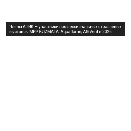
Члены АПИК — участники профессиональных отраслевых
выставок: МИР КЛИМАТА, Aquaflame, AIRVent в 2026г.