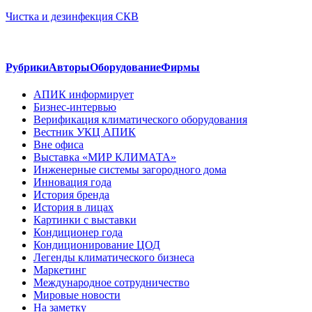
Чистка и дезинфекция СКВ
Рубрики
Авторы
Оборудование
Фирмы
АПИК информирует
Бизнес-интервью
Верификация климатического оборудования
Вестник УКЦ АПИК
Вне офиса
Выставка «МИР КЛИМАТА»
Инженерные системы загородного дома
Инновация года
История бренда
История в лицах
Картинки с выставки
Кондиционер года
Кондиционирование ЦОД
Легенды климатического бизнеса
Маркетинг
Международное сотрудничество
Мировые новости
На заметку