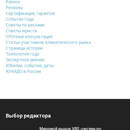
Разное
Регионы
Сертификация, гарантия
Событие года
Советы по рекламе
Советы юриста
СРОчные консультации
Статьи участников Климатического рынка
Страницы истории
Технология года
Экспертное мнение
Юбилеи, события, даты
ЮНИДО в России
Выбор редактора
Мировой рынок VRF-систем по