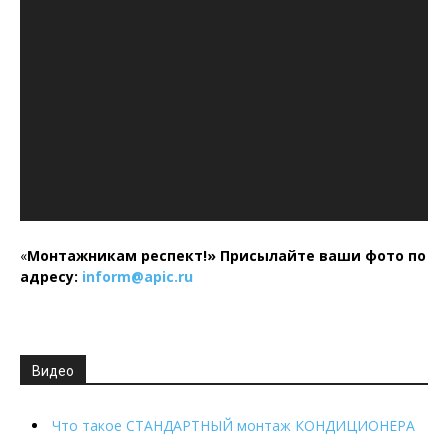
«
Монтажникам респект!»
Присылайте ваши фото по
адресу:
inform@
apic.
ru
Видео
Что такое СТАНДАРТНЫЙ монтаж КОНДИЦИОНЕРА