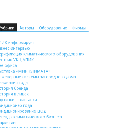
Рубрики
Авторы
Оборудование
Фирмы
ПИК информирует
изнес-интервью
ерификация климатического оборудования
естник УКЦ АПИК
не офиса
ыставка «МИР КЛИМАТА»
нженерные системы загородного дома
нновация года
стория бренда
стория в лицах
артинки с выставки
ондиционер года
ондиционирование ЦОД
егенды климатического бизнеса
аркетинг