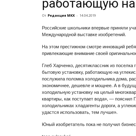
работающую на
От
Редакция МКХ
-
14.04.2019
Российские школьники впервые приняли учас
Международной выставке изобретений.
На этом престижном смотре инноваций ребя
привлекающие внимание своей оригинально
Глеб Харченко, десятиклассник из поселка 
бытовую установку, работающую на углекис
послужила поломка холодильника дома, рас
экономичнее, дешевле и мощнее. А в буду
холодильную установку на целый многоквар
квартиры, как поступает вода», — пояснил 
холодильниках хладагенты дороги, а углекис
удастся использовать, тем лучше».
Юный изобретатель пока не получил бизнес