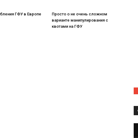
бления ГФУ в Европе
Просто о не очень сложном
варианте манипулирования с
квотами на ГФУ