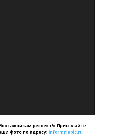
Монтажникам респект!»
Присылайте
аши фото по адресу:
inform@
apic.
ru