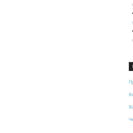
П
В
В
Ч