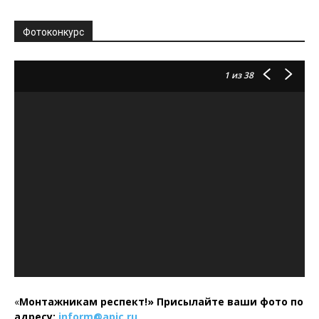
Фотоконкурс
1
из 38
«
Монтажникам респект!»
Присылайте ваши фото по
адресу:
inform@
apic.
ru