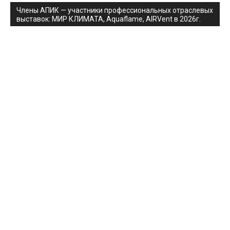
Члены АПИК — участники профессиональных отраслевых
выставок: МИР КЛИМАТА, Aquaflame, AIRVent в 2026г.