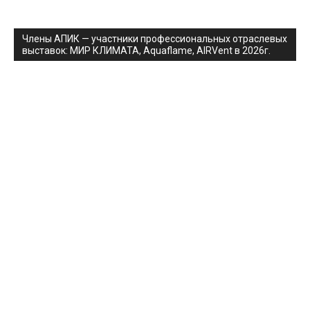
Члены АПИК — участники профессиональных отраслевых
выставок: МИР КЛИМАТА, Aquaflame, AIRVent в 2026г.