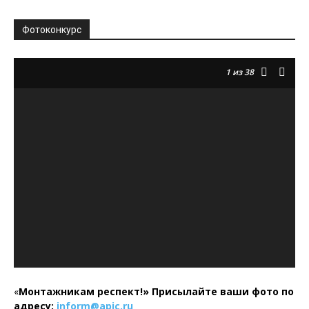
Фотоконкурс
1
из 38
«
Монтажникам респект!»
Присылайте ваши фото по
адресу:
inform@
apic.
ru