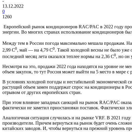
-
13.12.2022
0
1260
Европейский рынок кондиционеров RAC/PAC в 2022 году прод
энергии. Во многих странах использование кондиционеров был
Между тем в России погода максимально мешала продажам. На 
0
0
2,99 С
, май — на 4,79 С
. Такой холодной весны не было уже 
0
последний месяц лета оказался теплее нормы на 2,36 С
, но он
Несмотря на это, продажи 2022 года находятся на уровне не мен
объем закупок, то тут Россия может выйти на 5 место в мире с р
В условиях холодной погоды и нестабильной экономической си
растущий объем замен поддержат спрос на кондиционеры в Рос
отрывом от других европейских стран.
При этом влияние западных санкций на рынок RAC/PAC оказал
фактически не заметил приостановки поставок. Фактически элит
Аналогичная ситуация случилась и на рынке VRF. В 2021 году
производители. Причем вернуться на рынок будет очень сложно
китайских заводов. И, чтобы вернуться на прежний уровень про