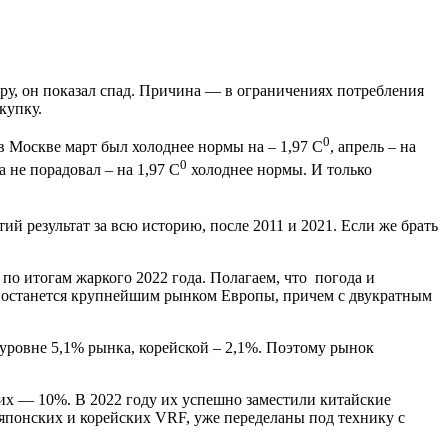
у, он показал спад. Причина — в ограничениях потребления
купку.
0
в Москве март был холоднее нормы на – 1,97 С
, апрель – на
0
а не порадовал – на 1,97 С
холоднее нормы. И только
тий результат за всю историю, после 2011 и 2021. Если же брать
о итогам жаркого 2022 года. Полагаем, что погода и
ия останется крупнейшим рынком Европы, причем с двукратным
уровне 5,1% рынка, корейской – 2,1%. Поэтому рынок
их — 10%. В 2022 году их успешно заместили китайские
 японских и корейских VRF, уже переделаны под технику с