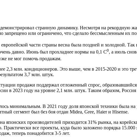
емонстрировал странную динамику. Несмотря на рекордную жар
о запрещено или ограничено, что сделало бессмысленным их по
европейской части страны весна была поздней и холодной. Так 
0
очень давно. Июнь был прохладнее нормы на 0,1 С
, а июль снов
 уже не мог помочь продажам.
ее 2,3 млн. кондиционеров. Это выше, чем в 2015-2020 и это тре
езультатом 3,7 млн. штук.
туации продажи поддержал отложенный спрос, образовавшийся п
сии в 2023 году на уровне 2,1 млн. штук. Таким образом, Росс
ось минимальным. В 2021 году доля японской техники была на 
ный сегмент был без боя отдан Midea, Gree, Haier и Hisense.
 на японских производителей приходится 31% рынка, на корейск
. Практически все проекты, куда было заложено порядка 15.000
даж, теперь понадобится 3-5 лет.