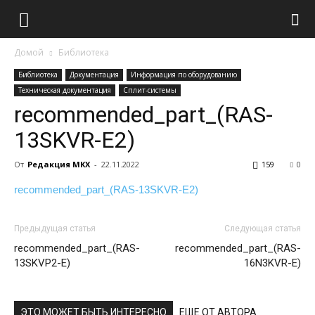
Домой
Библиотека
Библиотека
Документация
Информация по оборудованию
Техническая документация
Сплит-системы
recommended_part_(RAS-
13SKVR-E2)
От
Редакция МКХ
-
22.11.2022
159
0
recommended_part_(RAS-13SKVR-E2)
Предыдущая статья
Следующая статья
recommended_part_(RAS-
recommended_part_(RAS-
13SKVP2-E)
16N3KVR-E)
ЭТО МОЖЕТ БЫТЬ ИНТЕРЕСНО
ЕЩЕ ОТ АВТОРА