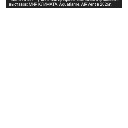
выставок: МИР КЛИМАТА, Aquaflame, AIRVent в 2026г.