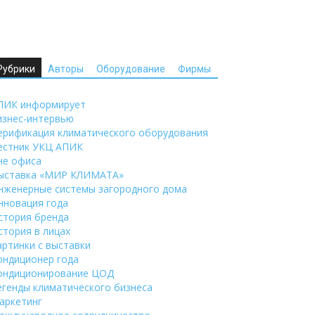
Рубрики
Авторы
Оборудование
Фирмы
ПИК информирует
изнес-интервью
ерификация климатического оборудования
естник УКЦ АПИК
не офиса
ыставка «МИР КЛИМАТА»
нженерные системы загородного дома
нновация года
стория бренда
стория в лицах
артинки с выставки
ондиционер года
ондиционирование ЦОД
егенды климатического бизнеса
аркетинг