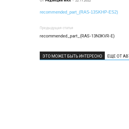
От
Редакция МКХ
-
22.11.2022
recommended_part_(RAS-13SKHP-ES2)
Предыдущая статья
recommended_part_(RAS-13N3KVR-E)
ЭТО МОЖЕТ БЫТЬ ИНТЕРЕСНО
ЕЩЕ ОТ А