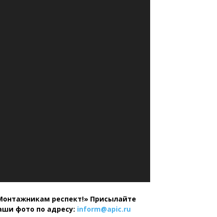
Монтажникам респект!»
Присылайте
аши фото по адресу:
inform@
apic.
ru