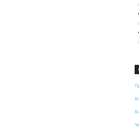
П
В
В
Ч