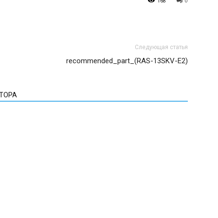
168
0
Следующая статья
recommended_part_(RAS-13SKV-E2)
ВТОРА