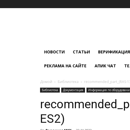
Мир
Климата
и
Холода
НОВОСТИ
СТАТЬИ
ВЕРИФИКАЦИЯ
РЕКЛАМА НА САЙТЕ
АПИК ЧАТ
ТЕ
Домой
Библиотека
recommended_part_(RAS-13
Библиотека
Документация
Информация по оборудован
recommended_p
ES2)